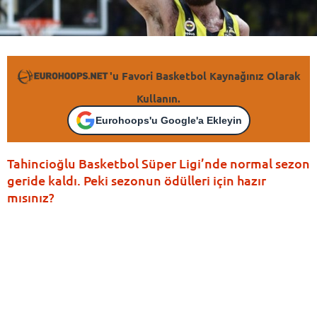
'u Favori Basketbol Kaynağınız Olarak
Kullanın.
Eurohoops'u Google'a Ekleyin
Tahincioğlu Basketbol Süper Ligi’nde normal sezon
geride kaldı. Peki sezonun ödülleri için hazır
mısınız?