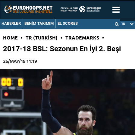
HABERLER
BENIM TAKIMIM
EL SCORES
TR
HOME
•
TR (TURKISH)
•
TRADEMARKS
•
2017-18 BSL: Sezonun En İyi 2. Beşi
25/MAY/18 11:19