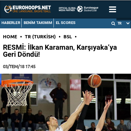
HABERLER
BENIM TAKIMIM
EL SCORES
TR
HOME
•
TR (TURKISH)
•
BSL
•
RESMİ: İlkan Karaman, Karşıyaka’ya
Geri Döndü!
03/TEM/18 17:45