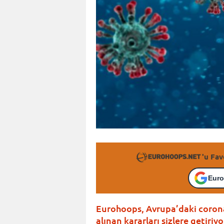
'u Fav
Euro
Eurohoops, Avrupa’daki corona 
alınan kararları sizlere getiriyo