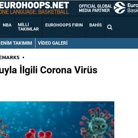
MILLI
NBA
EUROHOOPS FIRIN
BAHIS
TAKIMLAR
BENIM TAKIMIM
VIDEO GALERI
EMARKS
•
yla İlgili Corona Virüs