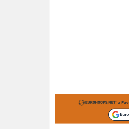
'u Fav
Euro