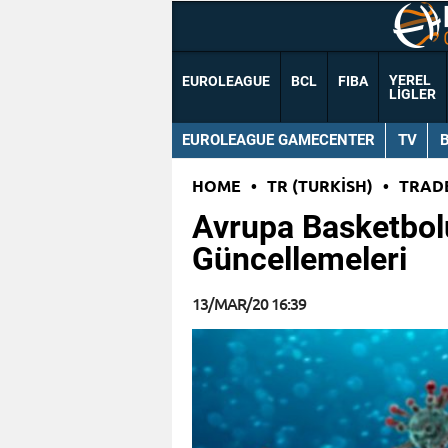
YEREL
EUROLEAGUE
BCL
FIBA
LIGLER
EUROLEAGUE GAMECENTER
TV
HOME
•
TR (TURKISH)
•
TRAD
Avrupa Basketbolu
Güncellemeleri
13/MAR/20 16:39