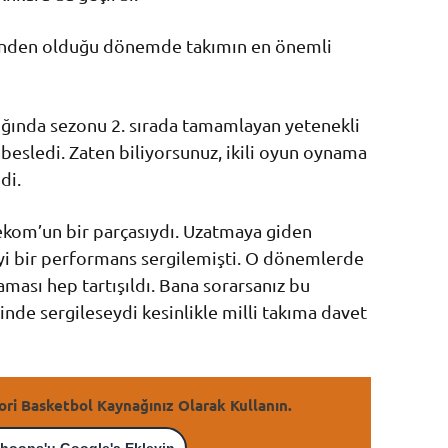
erinden olduğu dönemde takımın en önemli
lığında sezonu 2. sırada tamamlayan yetenekli
 besledi. Zaten biliyorsunuz, ikili oyun oynama
di.
ekom’un bir parçasıydı. Uzatmaya giden
iyi bir performans sergilemişti. O dönemlerde
aması hep tartışıldı. Bana sorarsanız bu
nde sergileseydi kesinlikle milli takıma davet
ori Basketbol Kaynağınız Olarak Kullanın.
hoops'u Google'a Ekleyin