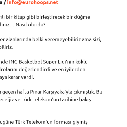
a /
info@eurohoops.net
yılı bir kitap gibi birleştirecek bir düğme
dınız… Nasıl olurdu?
r alanlarında belki veremeyebiliriz ama sizi,
liriz.
inde ING Basketbol Süper Ligi’nin köklü
drolarını değerlendirdi ve en iyilerden
ya karar verdi.
a geçen hafta Pınar Karşıyaka’yla çıkmıştık. Bu
ceğiz ve Türk Telekom’un tarihine bakış
 bugüne Türk Telekom’un forması giymiş