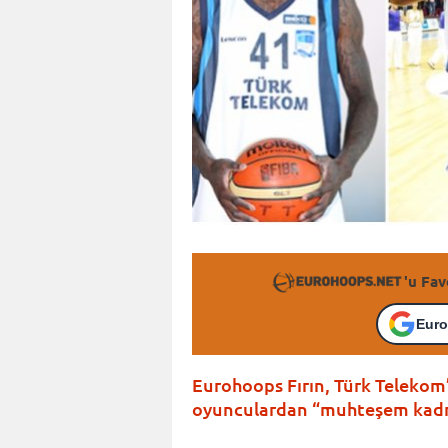
'u Fav
Euro
Eurohoops Fırın, Türk Telekom’
oyunculardan “muhteşem kadro