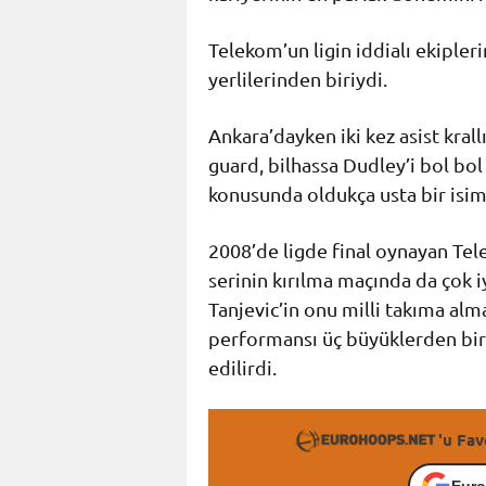
Telekom’un ligin iddialı ekipl
yerlilerinden biriydi.
Ankara’dayken iki kez asist kral
guard, bilhassa Dudley’i bol bol
konusunda oldukça usta bir isim
2008’de ligde final oynayan Tel
serinin kırılma maçında da çok 
Tanjevic’in onu milli takıma alm
performansı üç büyüklerden biri
edilirdi.
'u Fav
Euro