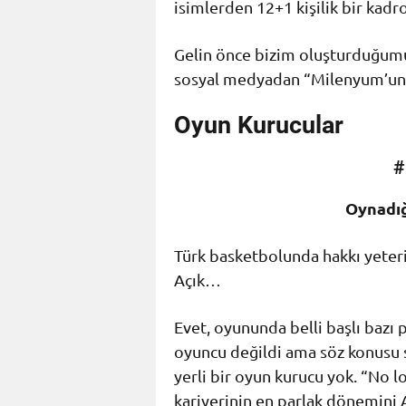
isimlerden 12+1 kişilik bir kadr
Gelin önce bizim oluşturduğumu
sosyal medyadan “Milenyum’un
Oyun Kurucular
#
Oynadığ
Türk basketbolunda hakkı yeteri
Açık…
Evet, oyununda belli başlı bazı p
oyuncu değildi ama söz konusu 
yerli bir oyun kurucu yok. “No l
kariyerinin en parlak dönemini 