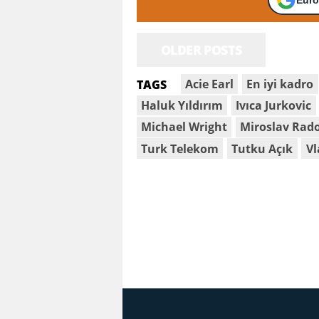
OLDER POSTS
Acie Earl
En iyi kadro
TAGS
Haluk Yıldırım
Ivıca Jurkovic
Michael Wright
Miroslav Rado
Turk Telekom
Tutku Açık
Vl