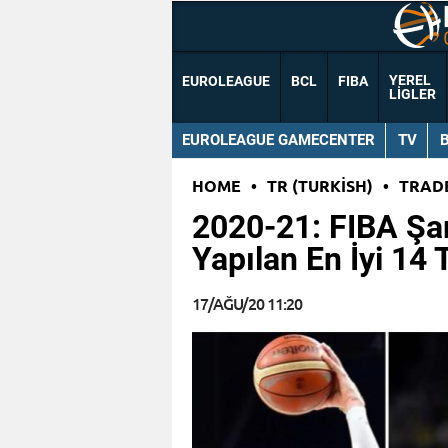
YEREL
EUROLEAGUE
BCL
FIBA
LIGLER
EUROLEAGUE GAMECENTER
TV
HOME
•
TR (TURKISH)
•
TRAD
2020-21: FIBA Şa
Yapılan En İyi 14 
17/AĞU/20 11:20