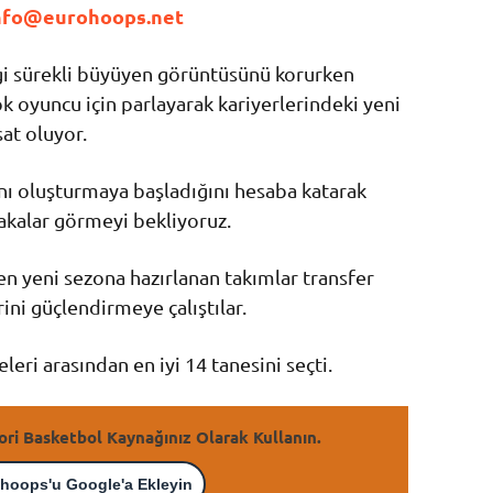
nfo@eurohoops.net
i sürekli büyüyen görüntüsünü korurken
k oyuncu için parlayarak kariyerlerindeki yeni
sat oluyor.
ını oluşturmaya başladığını hesaba katarak
akalar görmeyi bekliyoruz.
n yeni sezona hazırlanan takımlar transfer
ini güçlendirmeye çalıştılar.
eri arasından en iyi 14 tanesini seçti.
ori Basketbol Kaynağınız Olarak Kullanın.
hoops'u Google'a Ekleyin