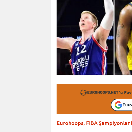
'u Fav
Euro
Eurohoops, FIBA Şampiyonlar Lig