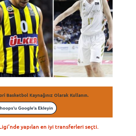
ori Basketbol Kaynağınız Olarak Kullanın.
hoops'u Google'a Ekleyin
i’nde yapılan en iyi transferleri seçti.