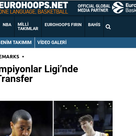
MILLI
NBA
EUROHOOPS FIRIN
BAHIS
TAKIMLAR
BENIM TAKIMIM
VIDEO GALERI
EMARKS
•
mpiyonlar Ligi’nde
Transfer