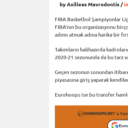
by Axilleas Mavrodontis /
i
FIBA Basketbol Şampiyonlar Lig
FIBA’nın bu organizasyonu birço
adımı atmak adına harika bir fır
Takımların halihazırda kadrolar
2020-21 sezonunda da bu tarz v
Geçen sezonun sonundan itibare
piyasasına giriş yaparak kendiler
Eurohoops ise bu transfer hamlel
'u Fav
Euro