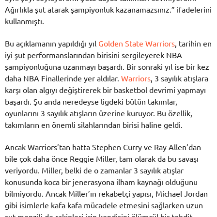
Ağırlıkla şut atarak şampiyonluk kazanamazsınız.” ifadelerini
kullanmıştı.
Bu açıklamanın yapıldığı yıl
Golden State Warriors
, tarihin en
iyi şut performanslarından birisini sergileyerek NBA
şampiyonluğuna uzanmayı başardı. Bir sonraki yıl ise bir kez
daha NBA Finallerinde yer aldılar.
Warriors
, 3 sayılık atışlara
karşı olan algıyı değiştirerek bir basketbol devrimi yapmayı
başardı. Şu anda neredeyse ligdeki bütün takımlar,
oyunlarını 3 sayılık atışların üzerine kuruyor. Bu özellik,
takımların en önemli silahlarından birisi haline geldi.
Ancak Warriors’tan hatta Stephen Curry ve Ray Allen’dan
bile çok daha önce Reggie Miller, tam olarak da bu savaşı
veriyordu. Miller, belki de o zamanlar 3 sayılık atışlar
konusunda koca bir jenerasyona ilham kaynağı olduğunu
bilmiyordu. Ancak Miller’ın rekabetçi yapısı, Michael Jordan
gibi isimlerle kafa kafa mücadele etmesini sağlarken uzun
şut menzili de rakipleri için kendisini ölümcül bir tehdit