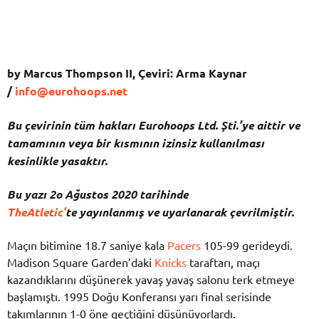
by Marcus Thompson II, Çeviri: Arma Kaynar
/
info@eurohoops.net
Bu çevirinin tüm hakları Eurohoops Ltd. Şti.’ye aittir ve
tamamının veya bir kısmının izinsiz kullanılması
kesinlikle yasaktır.
Bu yazı 2o Ağustos 2020 tarihinde
TheAtletic’
te
yayınlanmış ve uyarlanarak çevrilmiştir.
Maçın bitimine 18.7 saniye kala
Pacers
105-99 gerideydi.
Madison Square Garden’daki
Knicks
taraftarı, maçı
kazandıklarını düşünerek yavaş yavaş salonu terk etmeye
başlamıştı. 1995 Doğu Konferansı yarı final serisinde
takımlarının 1-0 öne geçtiğini düşünüyorlardı.