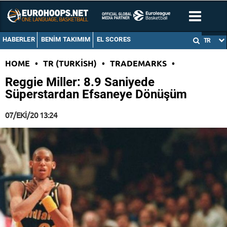
HABERLER
BENIM TAKIMIM
EL SCORES
TR
HOME
•
TR (TURKISH)
•
TRADEMARKS
•
Reggie Miller: 8.9 Saniyede
Süperstardan Efsaneye Dönüşüm
07/EKI/20 13:24