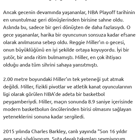
Ancak gecenin devamında yaşananlar, NBA Playoff tarihinin
en ununtulmaz geri dönüşlerinden birisine sahne oldu.
Aslında bu, sadece bir geri dönüşten de daha fazlasıydı. O
gece yaşananlar, harika bir oyuncunun sonsuza kadar efsane
olarak anılmasına sebep oldu. Reggie Miller’ın o gecesi,
onun büyüklüğünü en iyi şekilde ortaya koyuyordu. İyi bir
şutör, bir anda ritim bulmamıştı. Miller, en çok ihtiyacı
olduğu anda tüm sihrini sahaya yansıtmıştı.
2.00 metre boyundaki Miller’ın tek yeteneği şut atmak
değildi. Miller, fizikli pivotlar ve atletik kanat oyuncularının
ligi olarak görülen NBA’de adeta bir basketbol
peygamberiydi. Miller, maçın sonunda 8.9 saniye içerisinde
modern basketbolun öncülerinden birisi olmasını sağlayan
yeteneklerini sonuna kadar sergiledi.
2015 yılında Charles Barkley, canlı yayında “Son 16 yıldır
aynı şeyi söylüyorum. Şuta dayalı takımları sevmiyorum.