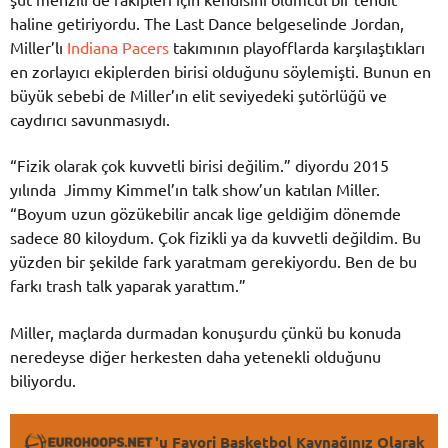
haline getiriyordu. The Last Dance belgeselinde Jordan,
Miller’lı
Indiana Pacers
takımının playofflarda karşılaştıkları
en zorlayıcı ekiplerden birisi olduğunu söylemişti. Bunun en
büyük sebebi de Miller’ın elit seviyedeki şutörlüğü ve
caydırıcı savunmasıydı.
“Fizik olarak çok kuvvetli birisi değilim.” diyordu 2015
yılında Jimmy Kimmel’ın talk show’un katılan Miller.
“Boyum uzun gözükebilir ancak lige geldiğim dönemde
sadece 80 kiloydum. Çok fizikli ya da kuvvetli değildim. Bu
yüzden bir şekilde fark yaratmam gerekiyordu. Ben de bu
farkı trash talk yaparak yarattım.”
Miller, maçlarda durmadan konuşurdu çünkü bu konuda
neredeyse diğer herkesten daha yetenekli olduğunu
biliyordu.
'u Favori Basketbol Kaynağınız Olarak