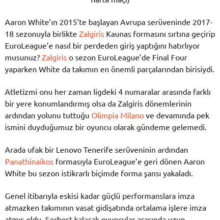
Aaron White’ın 2015’te başlayan Avrupa serüveninde 2017-
18 sezonuyla birlikte
Zalgiris
Kaunas formasını sırtına geçirip
EuroLeague’e nasıl bir perdeden giriş yaptığını hatırlıyor
musunuz?
Zalgiris
o sezon EuroLeague’de Final Four
yaparken White da takımın en önemli parçalarından birisiydi.
Atletizmi onu her zaman ligdeki 4 numaralar arasında farklı
bir yere konumlandırmış olsa da Zalgiris dönemlerinin
ardından yolunu tuttuğu
Olimpia Milano
ve devamında pek
ismini duyduğumuz bir oyuncu olarak gündeme gelemedi.
Arada ufak bir Lenovo Tenerife serüveninin ardından
Panathinaikos
formasıyla EuroLeague’e geri dönen Aaron
White bu sezon istikrarlı biçimde forma şansı yakaladı.
Genel itibarıyla eskisi kadar güçlü performanslara imza
atmazken takımının vasat gidişatında ortalama işlere imza
atmış oldu. Serbest kalacak oyuncular arasında uzun