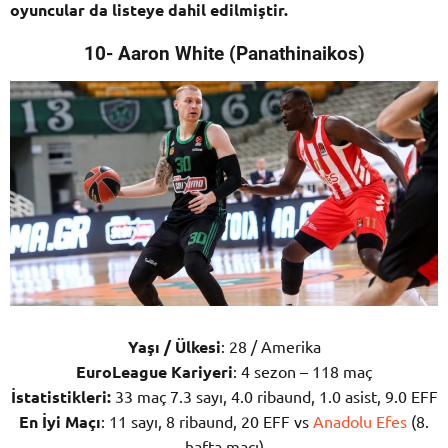
oyuncular da listeye dahil edilmiştir.
10- Aaron White (Panathinaikos)
Yaşı / Ülkesi
: 28 / Amerika
EuroLeague Kariyeri
: 4 sezon – 118 maç
İstatistikleri:
33 maç 7.3 sayı, 4.0 ribaund, 1.0 asist, 9.0 EFF
En İyi Maçı
: 11 sayı, 8 ribaund, 20 EFF vs
Anadolu Efes
(8.
hafta maçı)