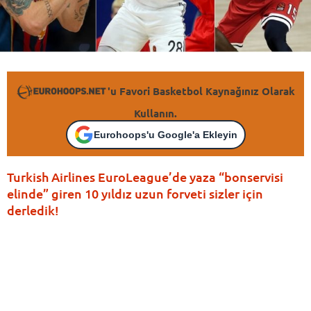
'u Favori Basketbol Kaynağınız Olarak
Kullanın.
Eurohoops'u Google'a Ekleyin
Turkish Airlines EuroLeague’de yaza “bonservisi
elinde” giren 10 yıldız uzun forveti sizler için
derledik!