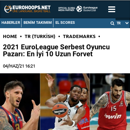
HABERLER
BENIM TAKIMIM
EL SCORES
TR
HOME
•
TR (TURKISH)
•
TRADEMARKS
•
2021 EuroLeague Serbest Oyuncu
Pazarı: En İyi 10 Uzun Forvet
04/HAZ/21 16:21