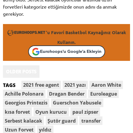
forvetleri kategorize ettiğimizde onun adını da anmak
gerekiyor.
'u Favori Basketbol Kaynağınız Olarak
Kullanın.
Eurohoops'u Google'a Ekleyin
OLDER POSTS
2021 free agent
2021 yazı
Aaron White
TAGS
Achille Polonara
Dragan Bender
Euroleague
Georgios Printezis
Guerschon Yabusele
kısa forvet
Oyun kurucu
paul zipser
Serbest kalacak
Şutör guard
transfer
Uzun Forvet
yıldız