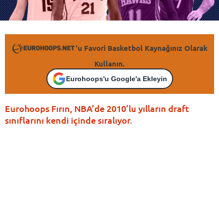
'u Favori Basketbol Kaynağınız Olarak
Kullanın.
Eurohoops'u Google'a Ekleyin
Eurohoops Fırın, NBA’de 2010’lu yılların draft
sınıflarını kendi içinde sıralıyor.