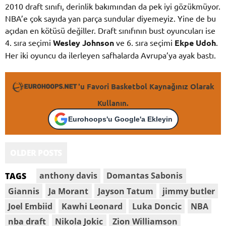
2010 draft sınıfı, derinlik bakımından da pek iyi gözükmüyor.
NBA’e çok sayıda yan parça sundular diyemeyiz. Yine de bu
açıdan en kötüsü değiller. Draft sınıfının bust oyuncuları ise
4. sıra seçimi
Wesley Johnson
ve 6. sıra seçimi
Ekpe Udoh
.
Her iki oyuncu da ilerleyen safhalarda Avrupa’ya ayak bastı.
'u Favori Basketbol Kaynağınız Olarak
Kullanın.
Eurohoops'u Google'a Ekleyin
OLDER POSTS
anthony davis
Domantas Sabonis
TAGS
Giannis
Ja Morant
Jayson Tatum
jimmy butler
Joel Embiid
Kawhi Leonard
Luka Doncic
NBA
nba draft
Nikola Jokic
Zion Williamson