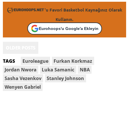
'u Favori Basketbol Kaynağınız Olarak
Kullanın.
Eurohoops'u Google'a Ekleyin
OLDER POSTS
Euroleague
Furkan Korkmaz
TAGS
Jordan Nwora
Luka Samanic
NBA
Sasha Vezenkov
Stanley Johnson
Wenyen Gabriel