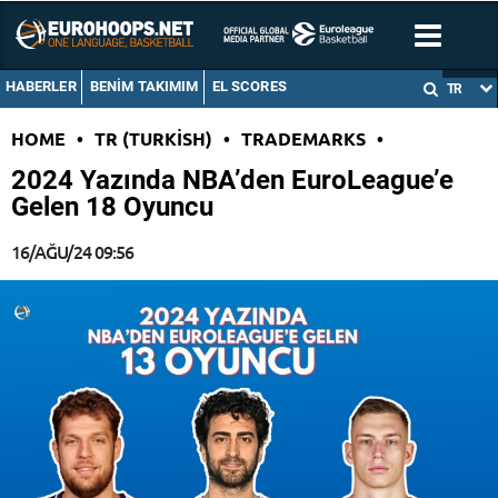
HABERLER
BENIM TAKIMIM
EL SCORES
TR
HOME
•
TR (TURKISH)
•
TRADEMARKS
•
2024 Yazında NBA’den EuroLeague’e
Gelen 18 Oyuncu
16/AĞU/24 09:56