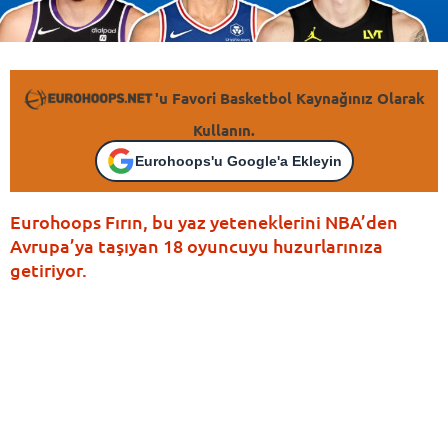
'u Favori Basketbol Kaynağınız Olarak
Kullanın.
Eurohoops'u Google'a Ekleyin
Eurohoops Fırın, bu yaz yeteneklerini NBA’den
Avrupa’ya taşıyan 18 oyuncuyu huzurlarınıza
getiriyor.