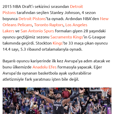
2015 NBA Draft’ı sekizinci sırasından
Detroit
Pistons
tarafından seçilen Stanley Johnson, 4 sezon
boyunca
Detroit Pistons
‘ta oynadı. Ardından NBA’den
New
Orleans Pelicans
,
Toronto Raptors
,
Los Angeles
Lakers
ve
San Antonio Spurs
formaları giyen 28 yaşındaki
oyuncu geçtiğimiz sezonu
Sacramento Kings
‘in G-League
takımında geçirdi. Stockton
Kings
‘te 33 maça çıkan oyuncu
14.4 sayı, 5.3 ribaund ortalamalarıyla oynadı.
Başarılı oyuncu kariyerinde ilk kez Avrupa’ya adım atacak ve
bunu ülkemizde
Anadolu Efes
formasıyla yapacak. Eğer
Avrupa’da oynanan basketbola ayak uydurabilirse
atletizmiyle fark yaratması işten bile değil.