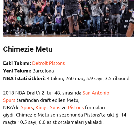
Chimezie Metu
Eski Takımı:
Detroit Pistons
Yeni Takımı:
Barcelona
NBA İst
atisitkleri:
4 takım, 260 maç, 5.9 sayı, 3.5 ribaund
2018 NBA Draft’ı 2. tur 48. sırasında
San Antonio
Spurs
tarafından draft edilen Metu,
NBA’de
Spurs
,
Kings
,
Suns
ve
Pistons
formaları
giydi. Chimezie Metu son sezonunda Pistons’ta çıktığı 14
maçta 10.5 sayı, 6.0 asist ortalamaları yakaladı.