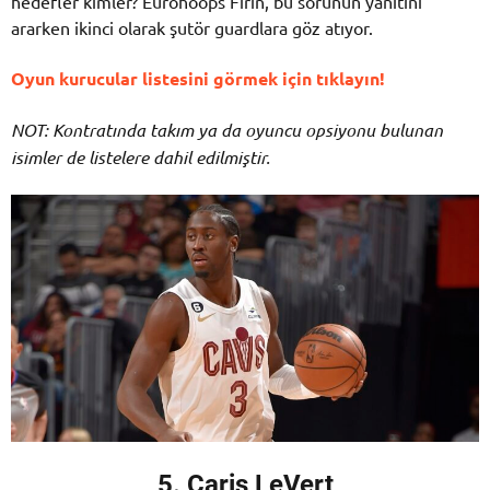
hedefler kimler? Eurohoops Fırın, bu sorunun yanıtını
ararken ikinci olarak şutör guardlara göz atıyor.
Oyun kurucular listesini görmek için tıklayın!
NOT: Kontratında takım ya da oyuncu opsiyonu bulunan
isimler de listelere dahil edilmiştir.
5. Caris LeVert