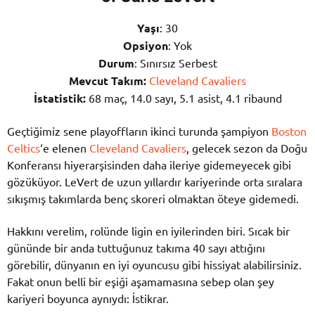
Yaşı
: 30
Opsiyon
: Yok
Durum
: Sınırsız Serbest
Mevcut Takım:
Cleveland Cavaliers
İstatistik:
68 maç, 14.0 sayı, 5.1 asist, 4.1 ribaund
Geçtiğimiz sene playoffların ikinci turunda şampiyon
Boston
Celtics
‘e elenen
Cleveland Cavaliers
, gelecek sezon da Doğu
Konferansı hiyerarşisinden daha ileriye gidemeyecek gibi
gözüküyor. LeVert de uzun yıllardır kariyerinde orta sıralara
sıkışmış takımlarda benç skoreri olmaktan öteye gidemedi.
Hakkını verelim, rolünde ligin en iyilerinden biri. Sıcak bir
gününde bir anda tuttuğunuz takıma 40 sayı attığını
görebilir, dünyanın en iyi oyuncusu gibi hissiyat alabilirsiniz.
Fakat onun belli bir eşiği aşamamasına sebep olan şey
kariyeri boyunca aynıydı: İstikrar.