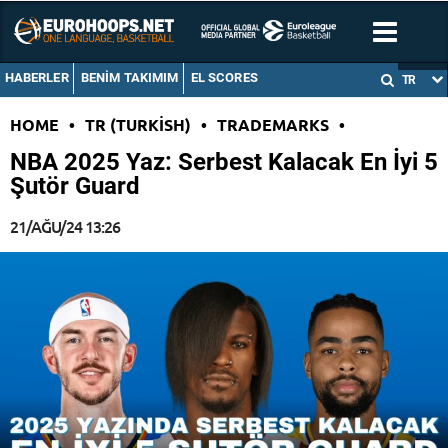
HABERLER
BENIM TAKIMIM
EL SCORES
TR
HOME
•
TR (TURKISH)
•
TRADEMARKS
•
NBA 2025 Yaz: Serbest Kalacak En İyi 5
Şutör Guard
21/AĞU/24 13:26