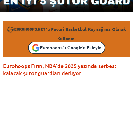
'u Favori Basketbol Kaynağınız Olarak
Kullanın.
Eurohoops'u Google'a Ekleyin
Eurohoops Fırın, NBA’de 2025 yazında serbest
kalacak şutör guardları derliyor.