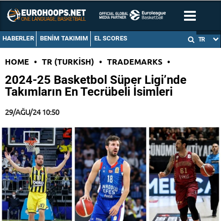
HABERLER
BENIM TAKIMIM
EL SCORES
TR
HOME
•
TR (TURKISH)
•
TRADEMARKS
•
2024-25 Basketbol Süper Ligi’nde
Takımların En Tecrübeli İsimleri
29/AĞU/24 10:50