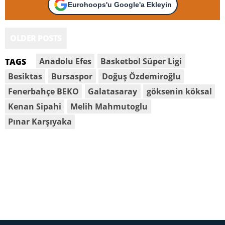
Eurohoops'u Google'a Ekleyin
OLDER POSTS
Anadolu Efes
Basketbol Süper Ligi
TAGS
Besiktas
Bursaspor
Doğuş Özdemiroğlu
Fenerbahçe BEKO
Galatasaray
göksenin köksal
Kenan Sipahi
Melih Mahmutoglu
Pınar Karşıyaka