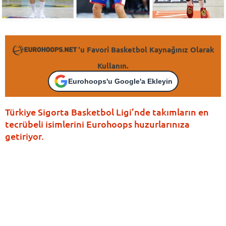
'u Favori Basketbol Kaynağınız Olarak
Kullanın.
Eurohoops'u Google'a Ekleyin
Türkiye Sigorta Basketbol Ligi’nde takımların en
tecrübeli isimlerini Eurohoops huzurlarınıza
getiriyor.