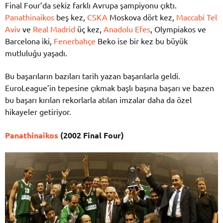
Final Four’da sekiz farklı Avrupa şampiyonu çıktı.
Panathinaikos
beş kez,
CSKA
Moskova dört kez,
Maccabi Tel
Aviv
ve
Real Madrid
üç kez,
Anadolu Efes
, Olympiakos ve
Barcelona iki,
Fenerbahçe
Beko ise bir kez bu büyük
mutluluğu yaşadı.
Bu başarıların bazıları tarih yazan başarılarla geldi.
EuroLeague’in tepesine çıkmak başlı başına başarı ve bazen
bu başarı kırılan rekorlarla atılan imzalar daha da özel
hikayeler getiriyor.
Panathinaikos
(2002 Final Four)