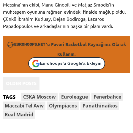
Messina’nın ekibi, Manu Ginobili ve Matjaz Smodis’in
muhteşem oyununa rağmen evindeki finalde mağlup oldu.
Çünkü İbrahim Kutluay, Dejan Bodiroga, Lazaros
Papadopoulos ve arkadaşlarının başka bir planı vardı.
'u Favori Basketbol Kaynağınız Olarak
Kullanın.
Eurohoops'u Google'a Ekleyin
OLDER POSTS
CSKA Moscow
Euroleague
Fenerbahce
TAGS
Maccabi Tel Aviv
Olympiacos
Panathinaikos
Real Madrid