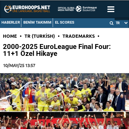
HABERLER
BENIM TAKIMIM
EL SCORES
TR
HOME
•
TR (TURKISH)
•
TRADEMARKS
•
2000-2025 EuroLeague Final Four:
11+1 Özel Hikaye
10/MAY/25 13:57