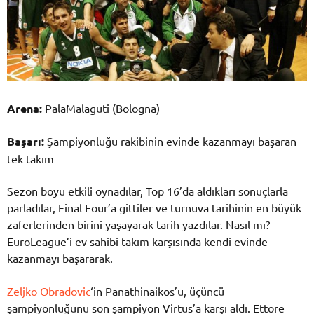
Arena:
PalaMalaguti (Bologna)
Başarı:
Şampiyonluğu rakibinin evinde kazanmayı başaran
tek takım
Sezon boyu etkili oynadılar, Top 16’da aldıkları sonuçlarla
parladılar, Final Four’a gittiler ve turnuva tarihinin en büyük
zaferlerinden birini yaşayarak tarih yazdılar. Nasıl mı?
EuroLeague’i ev sahibi takım karşısında kendi evinde
kazanmayı başararak.
Zeljko Obradovic
‘in Panathinaikos’u, üçüncü
şampiyonluğunu son şampiyon Virtus’a karşı aldı. Ettore