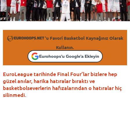
'u Favori Basketbol Kaynağınız Olarak
Kullanın.
Eurohoops'u Google'a Ekleyin
EuroLeague tarihinde Final Four’lar bizlere hep
güzel anılar, harika hatıralar bıraktı ve
basketbolseverlerin hafızalarından o hatıralar hiç
silinmedi.