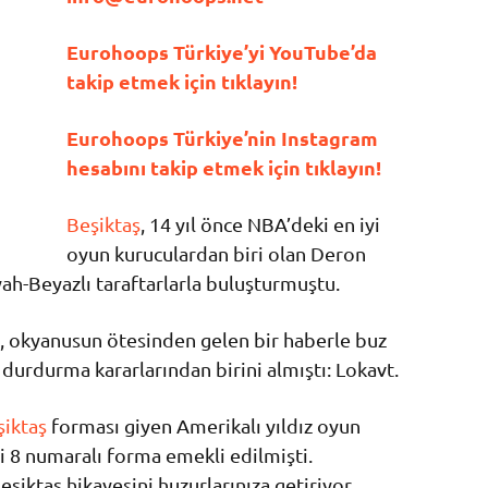
Eurohoops Türkiye’yi YouTube’da
takip etmek için tıklayın!
Eurohoops Türkiye’nin Instagram
hesabını takip etmek için tıklayın!
Beşiktaş
, 14 yıl önce NBA’deki en iyi
oyun kuruculardan biri olan Deron
yah-Beyazlı taraftarlarla buluşturmuştu.
, okyanusun ötesinden gelen bir haberle buz
ş durdurma kararlarından birini almıştı: Lokavt.
şiktaş
forması giyen Amerikalı yıldız oyun
i 8 numaralı forma emekli edilmişti.
iktaş hikayesini huzurlarınıza getiriyor.