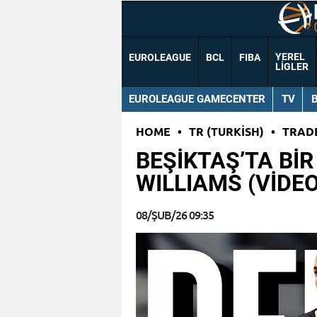
YEREL
EUROLEAGUE
BCL
FIBA
LIGLER
EUROLEAGUE GAMECENTER
TV
HOME
•
TR (TURKISH)
•
TRAD
BEŞİKTAŞ’TA BİR
WILLIAMS (VİDEO
08/ŞUB/26 09:35