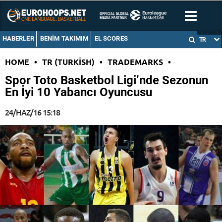
HABERLER
BENIM TAKIMIM
EL SCORES
TR
HOME
•
TR (TURKISH)
•
TRADEMARKS
•
Spor Toto Basketbol Ligi’nde Sezonun
En İyi 10 Yabancı Oyuncusu
24/HAZ/16 15:18