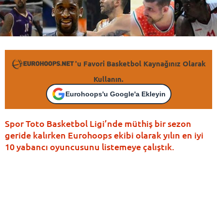
'u Favori Basketbol Kaynağınız Olarak
Kullanın.
Eurohoops'u Google'a Ekleyin
Spor Toto Basketbol Ligi’nde müthiş bir sezon
geride kalırken Eurohoops ekibi olarak yılın en iyi
10 yabancı oyuncusunu listemeye çalıştık.