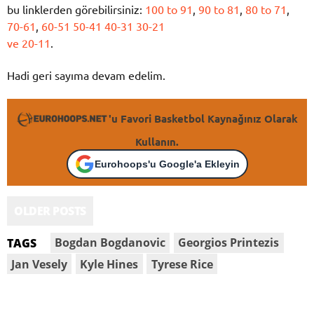
bu linklerden görebilirsiniz:
100 to 91
,
90 to 81
,
80 to 71
,
70-61
,
60-51
50-41
40-31
30-21
ve 20-11
.
Hadi geri sayıma devam edelim.
'u Favori Basketbol Kaynağınız Olarak
Kullanın.
Eurohoops'u Google'a Ekleyin
OLDER POSTS
Bogdan Bogdanovic
Georgios Printezis
TAGS
Jan Vesely
Kyle Hines
Tyrese Rice