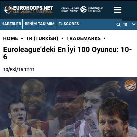
HABERLER
BENIM TAKIMIM
EL SCORES
TR
HOME
•
TR (TURKISH)
•
TRADEMARKS
•
Euroleague’deki En İyi 100 Oyuncu: 10-
6
10/EKI/16 12:11