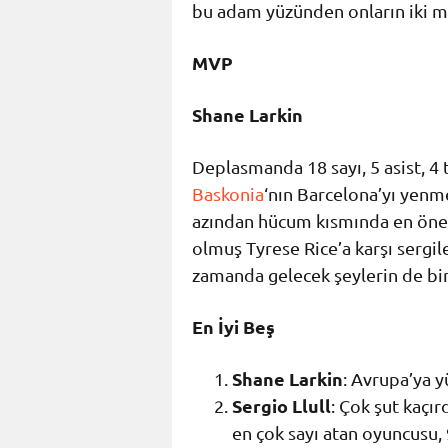
bu adam yüzünden onların iki m
MVP
Shane Larkin
Deplasmanda 18 sayı, 5 asist, 4
Baskonia
‘nın Barcelona’yı yenme
azından hücum kısmında en önem
olmuş Tyrese Rice’a karşı sergil
zamanda gelecek şeylerin de bir
En İyi Beş
Shane Larkin
: Avrupa’ya y
Sergio Llull
: Çok şut kaçır
en çok sayı atan oyuncusu, 