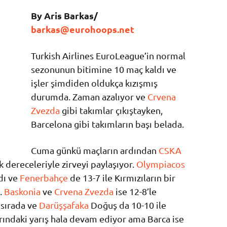
By Aris Barkas/
barkas@eurohoops.net
Turkish Airlines EuroLeague’in normal
sezonunun bitimine 10 maç kaldı ve
işler şimdiden oldukça kızışmış
durumda. Zaman azalıyor ve
Crvena
Zvezda
gibi takımlar çıkıştayken,
Barcelona gibi takımların başı belada.
Cuma günkü maçların ardından
CSKA
lik dereceleriyle zirveyi paylaşıyor.
Olympiacos
ldı ve
Fenerbahçe
de 13-7 ile Kırmızıların bir
.
Baskonia
ve
Crvena Zvezda
ise 12-8’le
 sırada ve
Darüşşafaka
Doğuş da 10-10 ile
arındaki yarış hala devam ediyor ama Barca ise