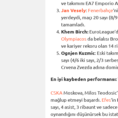
ve takımını EA7 Emporio 
Jan Vesely
:
Fenerbahçe
‘n
yerdeydi, maçı 20 sayı (8/9 
tamamladı.
Khem Birch:
EuroLeague’dek
Olympiacos
da belalısı Bro
ve kariyer rekoru olan 14 
Ognjen Kuzmic
: Eski takı
sayı (4/6 iki sayı, 2/3 serbe
Crvena Zvezda adına domin
En iyi kaybeden performansı
CSKA
Moskova, Milos Teodosic’s
mağlup etmeyi başardı.
Efes
‘in
sayı, 4 asist, 3 ribaunt ve sade
oynandığını düşünürsek bu istati