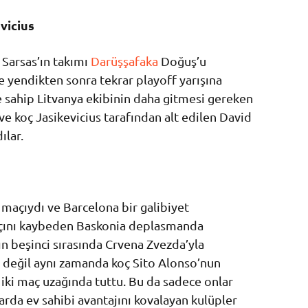
vicius
 Sarsas’ın takımı
Darüşşafaka
Doğuş’u
 yendikten sonra tekrar playoff yarışına
e sahip Litvanya ekibinin daha gitmesi gereken
e koç Jasikevicius tarafından alt edilen David
ılar.
 maçıydı ve Barcelona bir galibiyet
açını kaybeden Baskonia deplasmanda
n beşinci sırasında Crvena Zvezda’yla
 değil aynı zamanda koç Sito Alonso’nun
n iki maç uzağında tuttu. Bu da sadece onlar
arda ev sahibi avantajını kovalayan kulüpler