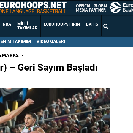
MILLI
NBA
EUROHOOPS FIRIN
BAHIS
TAKIMLAR
BENIM TAKIMIM
VIDEO GALERI
EMARKS
•
) – Geri Sayım Başladı