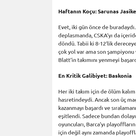
Haftanın Koçu: Sarunas Jasike
Evet, iki gün önce de buradaydı.
deplasmanda, CSKA’yı da içeride
döndü. Tabii ki 8-12’lik derecey
çok yol var ama son şampiyonu v
Blatt’in takımını yenmeyi başard
En Kritik Galibiyet: Baskonia
Her iki takım için de ölüm kalım
hasretindeydi. Ancak son üç m
kazanmayı başardı ve sıralamanı
eşitlendi. Sadece bundan dolayı
oyuncuları, Barca’yı playoffları
için değil aynı zamanda playoffl