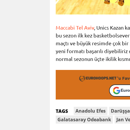
Maccabi Tel Aviv
, Unics Kazan k
bu sezon ilk kez basketbolseverl
maçtı ve büyük resimde çok bir
yeni formatı başarılı diyebiliri
normal sezonun üçte ikilik kısm
'u Fav
Euro
Anadolu Efes
Darüşşa
TAGS
Galatasaray Odeabank
Jan V