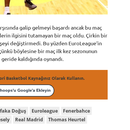
arşısında galip gelmeyi başardı ancak bu maç
erin ilgisini tutamayan bir maç oldu. Çirkin bir
 şeyi değiştirmedi. Bu yüzden EuroLeague’in
z çünkü böylesine bir maç ilk kez sezonunun
ı geride kaldığında oynandı.
ori Basketbol Kaynağınız Olarak Kullanın.
hoops'u Google'a Ekleyin
faka Doğuş
Euroleague
Fenerbahce
esely
Real Madrid
Thomas Heurtel