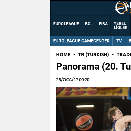
YEREL
EUROLEAGUE
BCL
FIBA
LIGLER
EUROLEAGUE GAMECENTER
TV
HOME
•
TR (TURKISH)
•
TRAD
Panorama (20. Tur
28/OCA/17 00:20