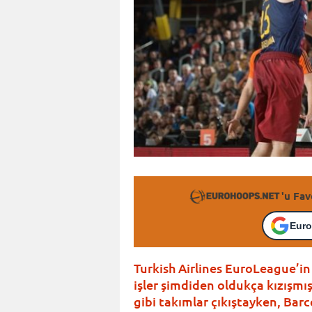
'u Fav
Euro
Turkish Airlines EuroLeague’i
işler şimdiden oldukça kızışm
gibi takımlar çıkıştayken, Barc