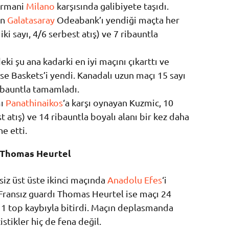
Armani
Milano
karşısında galibiyete taşıdı.
in
Galatasaray
Odeabank’ı yendiği maçta her
iki sayı, 4/6 serbest atış) ve 7 ribauntla
i şu ana kadarki en iyi maçını çıkarttı ve
se Baskets’i yendi. Kanadalı uzun maçı 15 sayı
ribauntla tamamladı.
mı
Panathinaikos
‘a karşı oynayan Kuzmic, 10
st atış) ve 14 ribauntla boyalı alanı bir kez daha
e etti.
: Thomas Heurtel
iz üst üste ikinci maçında
Anadolu Efes
‘i
 Fransız guardı Thomas Heurtel ise maçı 24
ce 1 top kaybıyla bitirdi. Maçın deplasmanda
stikler hiç de fena değil.