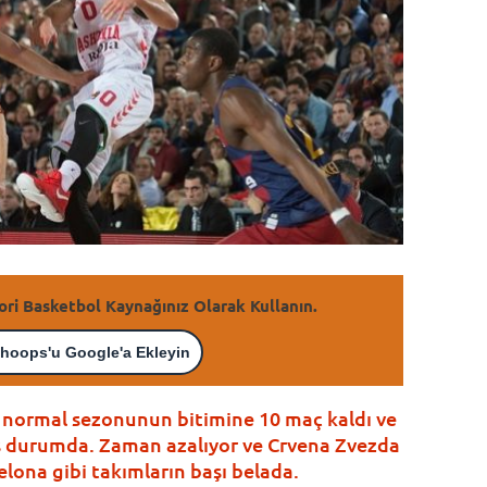
ori Basketbol Kaynağınız Olarak Kullanın.
hoops'u Google'a Ekleyin
n normal sezonunun bitimine 10 maç kaldı ve
ış durumda. Zaman azalıyor ve Crvena Zvezda
elona gibi takımların başı belada.