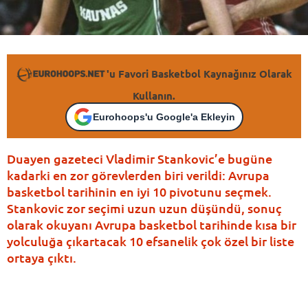
'u Favori Basketbol Kaynağınız Olarak
Kullanın.
Eurohoops'u Google'a Ekleyin
Duayen gazeteci Vladimir Stankovic’e bugüne
kadarki en zor görevlerden biri verildi: Avrupa
basketbol tarihinin en iyi 10 pivotunu seçmek.
Stankovic zor seçimi uzun uzun düşündü, sonuç
olarak okuyanı Avrupa basketbol tarihinde kısa bir
yolculuğa çıkartacak 10 efsanelik çok özel bir liste
ortaya çıktı.