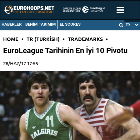
HABERLER
BENIM TAKIMIM
EL SCORES
TR
HOME
•
TR (TURKISH)
•
TRADEMARKS
•
EuroLeague Tarihinin En İyi 10 Pivotu
28/HAZ/17 17:55