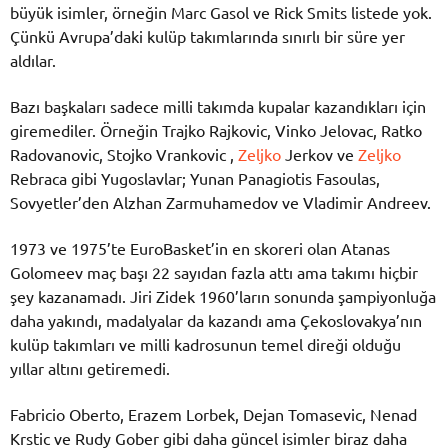
büyük isimler, örneğin Marc Gasol ve Rick Smits listede yok.
Çünkü Avrupa’daki kulüp takımlarında sınırlı bir süre yer
aldılar.
Bazı başkaları sadece milli takımda kupalar kazandıkları için
giremediler. Örneğin Trajko Rajkovic, Vinko Jelovac, Ratko
Radovanovic, Stojko Vrankovic ,
Zeljko
Jerkov ve
Zeljko
Rebraca gibi Yugoslavlar; Yunan Panagiotis Fasoulas,
Sovyetler’den Alzhan Zarmuhamedov ve Vladimir Andreev.
1973 ve 1975’te EuroBasket’in en skoreri olan Atanas
Golomeev maç başı 22 sayıdan fazla attı ama takımı hiçbir
şey kazanamadı. Jiri Zidek 1960’ların sonunda şampiyonluğa
daha yakındı, madalyalar da kazandı ama Çekoslovakya’nın
kulüp takımları ve milli kadrosunun temel direği olduğu
yıllar altını getiremedi.
Fabricio Oberto, Erazem Lorbek, Dejan Tomasevic, Nenad
Krstic ve Rudy Gober gibi daha güncel isimler biraz daha