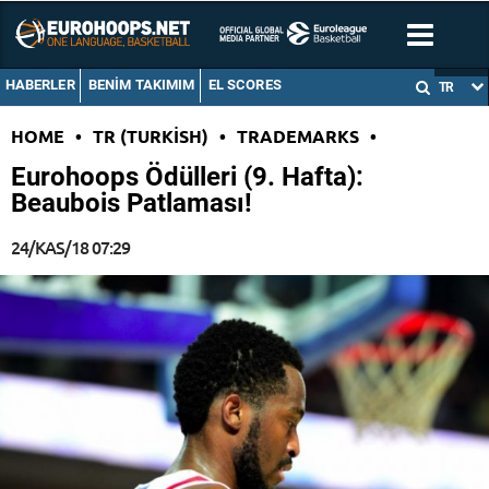
HABERLER
BENIM TAKIMIM
EL SCORES
TR
HOME
•
TR (TURKISH)
•
TRADEMARKS
•
Eurohoops Ödülleri (9. Hafta):
Beaubois Patlaması!
24/KAS/18 07:29