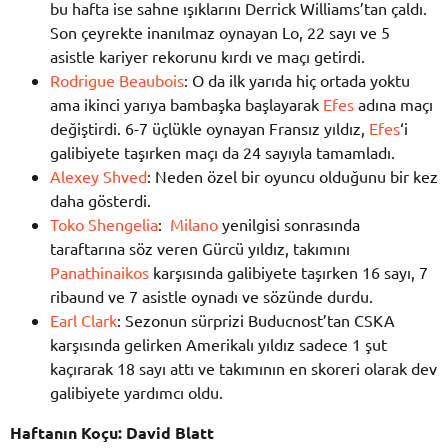
bu hafta ise sahne ışıklarını Derrick Williams’tan çaldı.
Son çeyrekte inanılmaz oynayan Lo, 22 sayı ve 5
asistle kariyer rekorunu kırdı ve maçı getirdi.
Rodrigue Beaubois
: O da ilk yarıda hiç ortada yoktu
ama ikinci yarıya bambaşka başlayarak
Efes
adına maçı
değiştirdi. 6-7 üçlükle oynayan Fransız yıldız,
Efes
‘i
galibiyete taşırken maçı da 24 sayıyla tamamladı.
Alexey Shved
: Neden özel bir oyuncu olduğunu bir kez
daha gösterdi.
Toko Shengelia
:
Milano
yenilgisi sonrasında
taraftarına söz veren Gürcü yıldız, takımını
Panathinaikos
karşısında galibiyete taşırken 16 sayı, 7
ribaund ve 7 asistle oynadı ve sözünde durdu.
Earl Clark
: Sezonun sürprizi Buducnost’tan CSKA
karşısında gelirken Amerikalı yıldız sadece 1 şut
kaçırarak 18 sayı attı ve takımının en skoreri olarak dev
galibiyete yardımcı oldu.
Haftanın Koçu: David Blatt