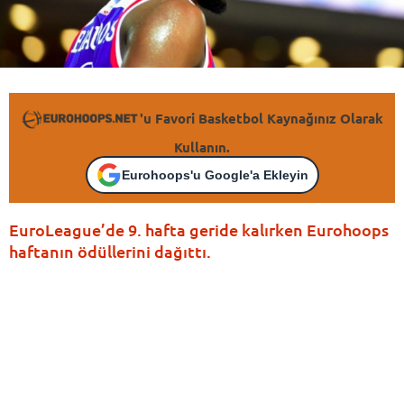
'u Favori Basketbol Kaynağınız Olarak
Kullanın.
Eurohoops'u Google'a Ekleyin
EuroLeague’de 9. hafta geride kalırken Eurohoops
haftanın ödüllerini dağıttı.