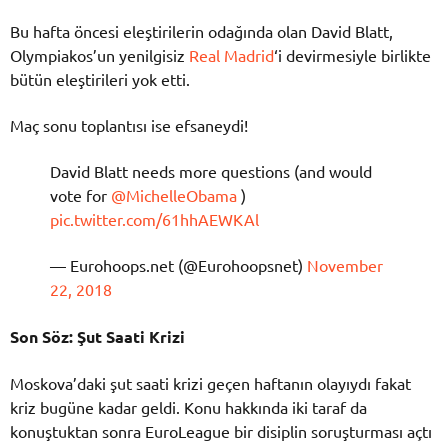
Bu hafta öncesi eleştirilerin odağında olan David Blatt,
Olympiakos’un yenilgisiz
Real Madrid
‘i devirmesiyle birlikte
bütün eleştirileri yok etti.
Maç sonu toplantısı ise efsaneydi!
David Blatt needs more questions (and would
vote for
@MichelleObama
)
pic.twitter.com/61hhAEWKAl
— Eurohoops.net (@Eurohoopsnet)
November
22, 2018
Son Söz: Şut Saati Krizi
Moskova’daki şut saati krizi geçen haftanın olayıydı fakat
kriz bugüne kadar geldi. Konu hakkında iki taraf da
konuştuktan sonra EuroLeague bir disiplin soruşturması açtı