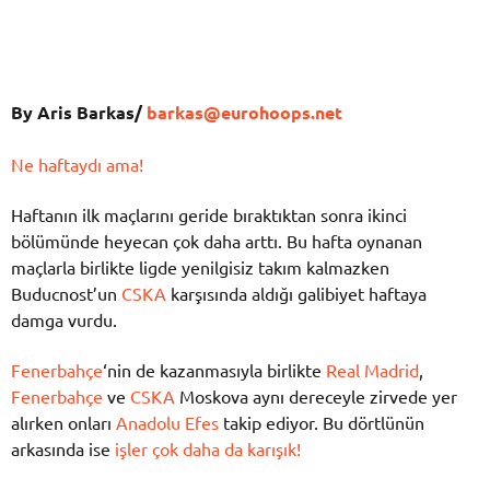
By Aris Barkas/
barkas@eurohoops.net
Ne haftaydı ama!
Haftanın ilk maçlarını geride bıraktıktan sonra ikinci
bölümünde heyecan çok daha arttı. Bu hafta oynanan
maçlarla birlikte ligde yenilgisiz takım kalmazken
Buducnost’un
CSKA
karşısında aldığı galibiyet haftaya
damga vurdu.
Fenerbahçe
‘nin de kazanmasıyla birlikte
Real Madrid
,
Fenerbahçe
ve
CSKA
Moskova aynı dereceyle zirvede yer
alırken onları
Anadolu Efes
takip ediyor. Bu dörtlünün
arkasında ise
işler çok daha da karışık!