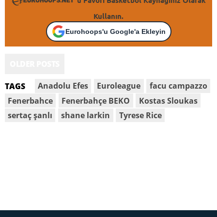
'u Favori Basketbol Kaynağınız Olarak
Kullanın.
Eurohoops'u Google'a Ekleyin
OLDER POSTS
Anadolu Efes
Euroleague
facu campazzo
TAGS
Fenerbahce
Fenerbahçe BEKO
Kostas Sloukas
sertaç şanlı
shane larkin
Tyrese Rice