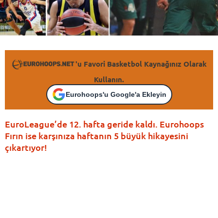
'u Favori Basketbol Kaynağınız Olarak
Kullanın.
Eurohoops'u Google'a Ekleyin
EuroLeague’de 12. hafta geride kaldı. Eurohoops
Fırın ise karşınıza haftanın 5 büyük hikayesini
çıkartıyor!