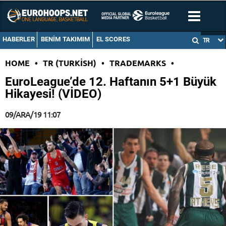
HABERLER
BENIM TAKIMIM
EL SCORES
TR
HOME
•
TR (TURKISH)
•
TRADEMARKS
•
EuroLeague’de 12. Haftanın 5+1 Büyük
Hikayesi! (VİDEO)
09/ARA/19 11:07