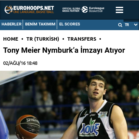
HABERLER
BENIM TAKIMIM
EL SCORES
TR
HOME
•
TR (TURKISH)
•
TRANSFERS
•
Tony Meier Nymburk’a İmzayı Atıyor
02/AĞU/16 18:48