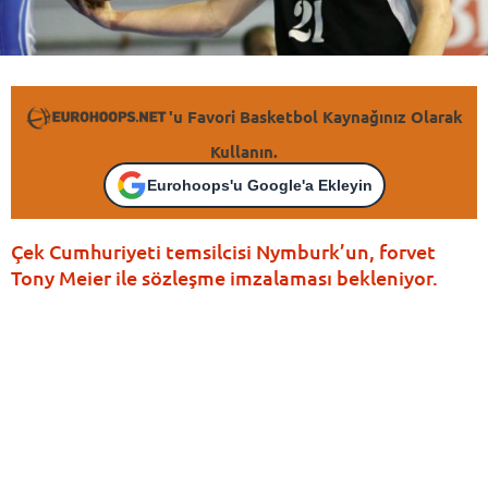
'u Favori Basketbol Kaynağınız Olarak
Kullanın.
Eurohoops'u Google'a Ekleyin
Çek Cumhuriyeti temsilcisi Nymburk’un, forvet
Tony Meier ile sözleşme imzalaması bekleniyor.