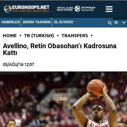
HABERLER
BENIM TAKIMIM
EL SCORES
TR
HOME
•
TR (TURKISH)
•
TRANSFERS
•
Avellino, Retin Obasohan’ı Kadrosuna
Kattı
05/AĞU/16 12:07