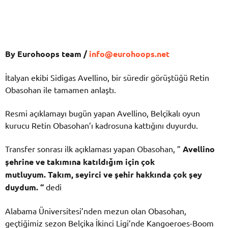
By Eurohoops team /
info@eurohoops.net
İtalyan ekibi Sidigas Avellino, bir süredir görüştüğü Retin
Obasohan ile tamamen anlaştı.
Resmi açıklamayı bugün yapan Avellino, Belçikalı oyun
kurucu Retin Obasohan’ı kadrosuna kattığını duyurdu.
Transfer sonrası ilk açıklaması yapan Obasohan, ”
Avellino
şehrine ve takımına katıldığım için çok
mutluyum. Takım, seyirci ve şehir hakkında çok şey
duydum. “
dedi
Alabama Üniversitesi’nden mezun olan Obasohan,
geçtiğimiz sezon Belçika İkinci Ligi’nde Kangoeroes-Boom