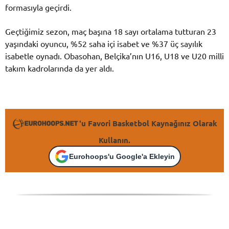
formasıyla geçirdi.
Geçtiğimiz sezon, maç başına 18 sayı ortalama tutturan 23
yaşındaki oyuncu, %52 saha içi isabet ve %37 üç sayılık
isabetle oynadı. Obasohan, Belçika’nın U16, U18 ve U20 milli
takım kadrolarında da yer aldı.
'u Favori Basketbol Kaynağınız Olarak
Kullanın.
Eurohoops'u Google'a Ekleyin