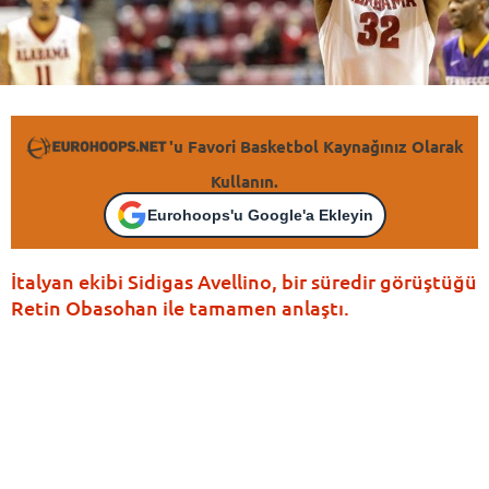
'u Favori Basketbol Kaynağınız Olarak
Kullanın.
Eurohoops'u Google'a Ekleyin
İtalyan ekibi Sidigas Avellino, bir süredir görüştüğü
Retin Obasohan ile tamamen anlaştı.