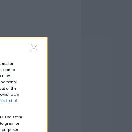
sonal or
ection to
ou may
 personal
out of the
 downstream
B’s List of
er and store
to grant or
ed purposes