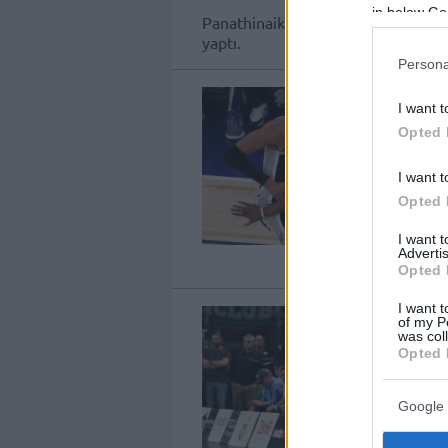
in below Go
Panathinaikos başkanı Dimitris Gi
yaptı.
Persona
I want t
Opted 
I want t
Opted 
I want 
Advertis
Opted 
I want t
of my P
was col
Opted 
Google 