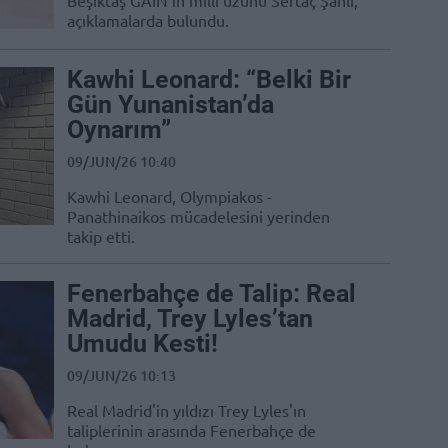
Beşiktaş GAİN'in milli uzunu Sertaç Şanlı,
açıklamalarda bulundu.
Kawhi Leonard: “Belki Bir
Gün Yunanistan’da
Oynarım”
09/JUN/26 10:40
Kawhi Leonard, Olympiakos -
Panathinaikos mücadelesini yerinden
takip etti.
Fenerbahçe de Talip: Real
Madrid, Trey Lyles’tan
Umudu Kesti!
09/JUN/26 10:13
Real Madrid'in yıldızı Trey Lyles'ın
taliplerinin arasında Fenerbahçe de