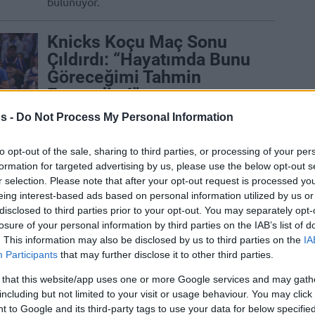
bulunuyor.
Knicks Koçu Maç Sonu
Çıldırdı: “Hayatımda Bunu
Göreceğimi Tahmin
Etmezdim!”
09/JUN/26 09:24
s -
Do Not Process My Personal Information
New York Knicks koçu Mike Brown,
to opt-out of the sale, sharing to third parties, or processing of your per
açıklamalarda bulundu.
formation for targeted advertising by us, please use the below opt-out s
r selection. Please note that after your opt-out request is processed y
PAO Başkanı’ndan
eing interest-based ads based on personal information utilized by us or
Olympiakos’un
disclosed to third parties prior to your opt-out. You may separately opt-
losure of your personal information by third parties on the IAB’s list of
Sahiplerine: “Bütün
. This information may also be disclosed by us to third parties on the
IA
Salonun Çocuklarınıza
Participants
that may further disclose it to other third parties.
Küfrettiğini Düşünün, Ne
 that this website/app uses one or more Google services and may gath
Hissederdiniz?”
including but not limited to your visit or usage behaviour. You may click 
09/JUN/26 07:56
 to Google and its third-party tags to use your data for below specifi