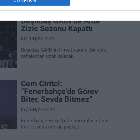
CONFIRM
olaylardan dolayı şikayette bulundu.
Beşiktaş GAİN’de Ante
Zizic Sezonu Kapattı
07/JUN/26 13:22
Beşiktaş GAİN’in Hırvat uzunu, bir süre
sahalardan uzak kalacak.
Cem Ciritci:
“Fenerbahçe’de Görev
Biter, Sevda Bitmez”
07/JUN/26 12:44
Fenerbahçe Beko Şube Sorumlusu Cem
Ciritci, veda mesajı paylaştı.