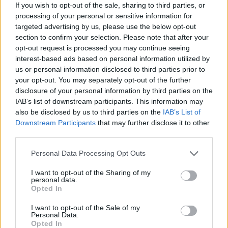
και ένα σωρό ακόμα «εξωτερικές» αθλητικές
If you wish to opt-out of the sale, sharing to third parties, or
δραστηριότητες. Όμως οι πρώτες...
processing of your personal or sensitive information for
targeted advertising by us, please use the below opt-out
Φονικό όπλο: Η αστυνομία του
section to confirm your selection. Please note that after your
Λος Άντζελες πληρώνει ακόμα
opt-out request is processed you may continue seeing
ζημιές
interest-based ads based on personal information utilized by
23/OCT/16 12:29
us or personal information disclosed to third parties prior to
your opt-out. You may separately opt-out of the further
Το δίδυμο Ντάνι Γκλόβερ-Μελ Γκίμπσον έχει ρίξει βαριά τη
disclosure of your personal information by third parties on the
σκιά του στο reboot του «Φονικού όπλου», και όμως το...
IAB’s list of downstream participants. This information may
also be disclosed by us to third parties on the
IAB’s List of
Κρόκος: Ξεκίνησε η συγκομιδή
Downstream Participants
that may further disclose it to other
του «θησαυρού» της Κοζάνης
third parties.
22/OCT/16 18:51
Please note that this website/app uses one or more Google
Personal Data Processing Opt Outs
services and may gather and store information including but
Ξεκίνησε η περίοδος της συγκομιδής
του κρόκου Κοζάνης ενός από τα
not limited to your visit or usage behaviour. You may click to
I want to opt-out of the Sharing of my
personal data.
σπουδαιότερα και ακριβότερα
grant or deny consent to Google and its third-party tags to
Opted In
μπαχαρικά στο κόσμο
use your data for below specified purposes in below Google
consent section.
I want to opt-out of the Sale of my
Personal Data.
Σφαιρόπουλος: “Οποιος
Opted In
παίκτης δεν είναι έτοιμος, θα