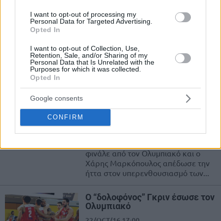
έχει πρόβλημα”
I want to opt-out of processing my
Personal Data for Targeted Advertising.
22/OCT/16 18:20
Opted In
Με σκληρή γλώσσα μίλησε ο
I want to opt-out of Collection, Use,
Γιάννης Σφαιρόπουλος για τους
Retention, Sale, and/or Sharing of my
παίκτες του μετά την κακή εμφάνιση
Personal Data that Is Unrelated with the
στη Λευκάδα και την......
Purposes for which it was collected.
Opted In
Χάρης Μαρκόπουλος: “Αν
Google consents
παίξουμε 100 φορές με τον
Ολυμπιακό…”
CONFIRM
22/OCT/16 17:54
Η Δόξα Λευκάδας ηττήθηκε στο
φινάλε από τον Ολυμπιακό και ο
Χάρης Μαρκόπουλος απέδωσε την
ήττα στον υπερενθουσιασμό των...
Ο “δολοφόνος” Γκριν έσωσε τον
Ολυμπιακό
22/OCT/16 17:00