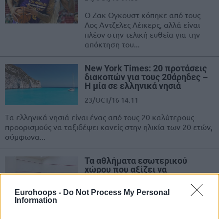
Ο Ζακ Ογκουστ κόπηκε από τους
Λος Αντζελες Λέικερς, αλλά είναι
πλέον στην τελική ευθεία για την
απόκτηση του...
Νew York Times: 20 προτάσεις
διακοπών για τους 20άρηδες –
Η μία σε ελληνικά νησιά
23/OCT/16 14:11
Tα ελληνικά νησιά είναι ένας από τους 20 καλύτερους
προορισμούς να ταξιδέψει κανείς στην ηλικία των 20 ετών,
σύμφωνα...
Τα αθλήματα εσωτερικού
χώρου που αξίζει να
δοκιμάσουμε
23/OCT/16 13:24
Eurohoops -
Do Not Process My Personal
Information
Το καλοκαίρι είχαμε το τρέξιμο, την κολύμβηση, το τένις