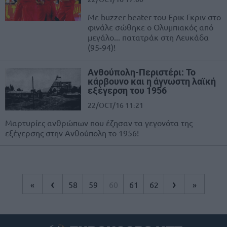
Με buzzer beater του Ερικ Γκριν στο
φινάλε σώθηκε ο Ολυμπιακός από
μεγάλο... πατατράκ στη Λευκάδα
(95-94)!
Ανθούπολη-Περιστέρι: Το
κάρβουνο και η άγνωστη λαϊκή
εξέγερση του 1956
22/OCT/16 11:21
Μαρτυρίες ανθρώπων που έζησαν τα γεγονότα της
εξέγερσης στην Ανθούπολη το 1956!
‹
›
«
58
59
60
61
62
»