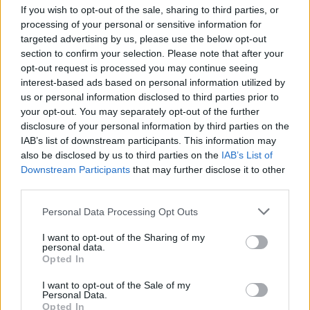
Το μέλλον του Καρμέλο Άντονι στη
If you wish to opt-out of the sale, sharing to third parties, or
Νέα Υόρκη είναι αβέβαιο αφού τα
processing of your personal or sensitive information for
σενάρια ανταλλαγής είναι αρκετά
targeted advertising by us, please use the below opt-out
και η συμπεριφορά...
section to confirm your selection. Please note that after your
opt-out request is processed you may continue seeing
Το σενάριο με τους… Big 4 των
interest-based ads based on personal information utilized by
Κλίπερς
us or personal information disclosed to third parties prior to
27/JAN/17 01:22
your opt-out. You may separately opt-out of the further
disclosure of your personal information by third parties on the
Τα σενάρια γύρω από το μέλλον του
IAB’s list of downstream participants. This information may
Καρμέλο Άντονι και την επιθυμία
also be disclosed by us to third parties on the
IAB’s List of
των Νικς να τον παραχωρήσουν
Downstream Participants
that may further disclose it to other
συνεχίζονται και...
third parties.
Με Γιόκιτς, Πορζίνγκις,
Please note that this website/app uses one or more Google
Personal Data Processing Opt Outs
Σαμπόνις και Σάριτς το Rising
services and may gather and store information including but
Stars Challenge
not limited to your visit or usage behaviour. You may click to
I want to opt-out of the Sharing of my
personal data.
grant or deny consent to Google and its third-party tags to
25/JAN/17 21:57
Opted In
use your data for below specified purposes in below Google
Τέσσερις Ευρωπαϊοι, οι Γιόκιτς,
consent section.
I want to opt-out of the Sale of my
Πορζίνγκις, Σαμπόνις και Σαμπόνις,
Personal Data.
θα 'ναι παρόντες στο Rising Stars
Opted In