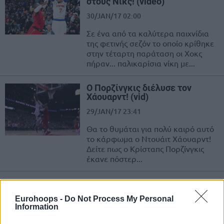
στους Νικς! (video)
30/JAN/17 02:00
Σε ένα από τα καλύτερα παιχνίδια
της φετινής σεζόν το οποίο κρίθηκε
στην τέταρτη παράταση οι Χοκς
πήραν... παλικαρίσια νίκη με...
Ο Πορζίνγκις διέλυσε τον
Χάουαρντ! (vid)
29/JAN/17 23:41
Θα το θυμάται για πολύ καιρό αυτό
το κάρφωμα ο Ντουάιτ Χάουαρντ!
Δείτε πως ο Κρίσταπς Πορζίνγκις
έκανε πόστερ...
Γιούχα στον Καρμέλο Άντονι!
(video)
Eurohoops -
Do Not Process My Personal
28/JAN/17 13:59
Information