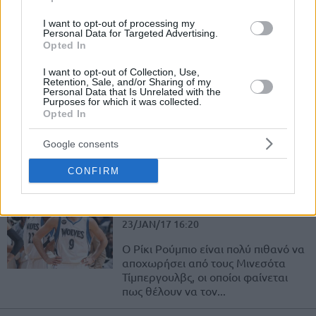
Challenge της Νέας Ορλεάνης
(17/2)....
I want to opt-out of processing my
Personal Data for Targeted Advertising.
Opted In
Ψηφοφορία Eurohoops: O
καλύτερος Ευρωπαίος παίκτης
I want to opt-out of Collection, Use,
του 2016
Retention, Sale, and/or Sharing of my
Personal Data that Is Unrelated with the
Purposes for which it was collected.
24/JAN/17 13:39
Opted In
Το βραβείο του European Player of the Year... επιστρέφει!
Ψήφισε τον καλύτερο μέσα από μία 12άδα υποψηφίων και
Google consents
τo...
CONFIRM
ΝΒΑ: Νικς και Μπουλς
“βλέπουν” Ρούμπιο
23/JAN/17 16:20
Ο Ρίκι Ρούμπιο είναι πολύ πιθανό να
αποχωρήσει από τους Μινεσότα
Τίμπεργουλβς, οι οποίοι φαίνεται
πως θέλουν να τον...