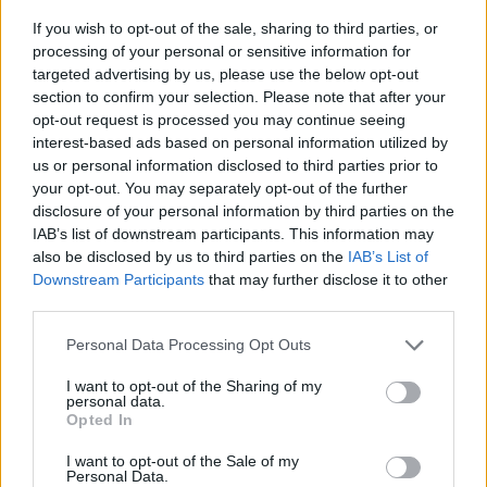
07/MAY/24 21:00
If you wish to opt-out of the sale, sharing to third parties, or
processing of your personal or sensitive information for
Πολύ σκληρή για να πεθάνει η Μπουντούτσνοστ, έφερε τη
targeted advertising by us, please use the below opt-out
σειρά των ημιτελικών με την Παρτιζάν στα ίσα στο
section to confirm your selection. Please note that after your
Μαυροβούνιο...
opt-out request is processed you may continue seeing
interest-based ads based on personal information utilized by
Παρτιζάν: Ζόρικη νίκη στην
us or personal information disclosed to third parties prior to
Αδριατική πριν τον Ολυμπιακό
your opt-out. You may separately opt-out of the further
24/MAR/24 19:04
disclosure of your personal information by third parties on the
IAB’s list of downstream participants. This information may
Η Παρτιζάν κέρδισε την Στουντέντσκι με 78-84 για την 24η
also be disclosed by us to third parties on the
IAB’s List of
αγωνιστική της Αδριατικής λίγκας, πριν το εντός έδρας
Downstream Participants
that may further disclose it to other
ματς...
third parties.
Αδριατική Λίγκα: Αναβολή της
Please note that this website/app uses one or more Google
Personal Data Processing Opt Outs
απόφασης για το Ντουμπάι
services and may gather and store information including but
not limited to your visit or usage behaviour. You may click to
I want to opt-out of the Sharing of my
12/MAR/24 19:54
personal data.
grant or deny consent to Google and its third-party tags to
Opted In
Για την επόμενη εβδομάδα πήρε παράταση η απόφαση της
use your data for below specified purposes in below Google
Αδριατικής λίγκας σχετικά με την πιθανή είσοδο της
consent section.
I want to opt-out of the Sale of my
ομάδας από...
Personal Data.