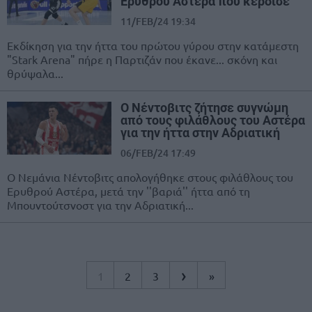
Ερυθρού Αστέρα που κέρδισε
11/FEB/24 19:34
Εκδίκηση για την ήττα του πρώτου γύρου στην κατάμεστη
"Stark Arena" πήρε η Παρτιζάν που έκανε... σκόνη και
θρύψαλα...
Ο Νέντοβιτς ζήτησε συγνώμη
από τους φιλάθλους του Αστέρα
για την ήττα στην Αδριατική
06/FEB/24 17:49
Ο Νεμάνια Νέντοβιτς απολογήθηκε στους φιλάθλους του
Ερυθρού Αστέρα, μετά την ''βαριά'' ήττα από τη
Μπουντούτσνοστ για την Αδριατική...
›
1
2
3
»