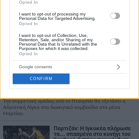
Opted In
Ερυθρός Αστέρας: Σάρωσε την
I want to opt-out of processing my
ουραγό με (σχεδόν) double
Personal Data for Targeted Advertising.
score
Opted In
10/MAR/24 21:24
I want to opt-out of Collection, Use,
Retention, Sale, and/or Sharing of my
Ο Ερυθρός Αστέρας έκανε... σκόνη και θρύψαλα την
Personal Data that Is Unrelated with the
ουραγό της Αδριατικής Λίγκας, Κρκα (110-57) και
Purposes for which it was collected.
Opted In
εξακολουθεί να προελαύνει.
Google consents
Ντουμπάι: Βάζει ομάδα στην
Αδριατική Λίγκα με… φόντο
CONFIRM
την Ευρωλίγκα
20/FEB/24 19:43
Την συμμετοχή ομάδας από το Ντουμπάι θα εξετάσει η
Αδριατική Λίγκα στο διοικητικό συμβούλιο στα μέσα
Μαρτίου.
Παρτιζάν: Η Ιγκοκέα πλήρωσε
τα… σπασμένα στο κυνήγι του