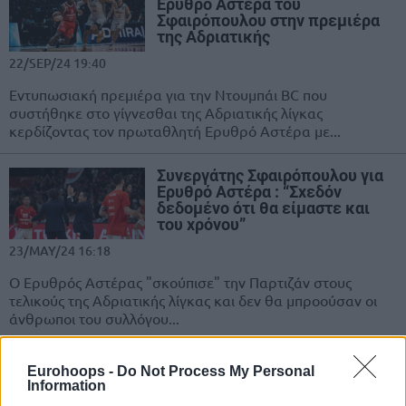
Ερυθρό Αστέρα του
Σφαιρόπουλου στην πρεμιέρα
της Αδριατικής
22/SEP/24 19:40
Εντυπωσιακή πρεμιέρα για την Ντουμπάι BC που
συστήθηκε στο γίγνεσθαι της Αδριατικής λίγκας
κερδίζοντας τον πρωταθλητή Ερυθρό Αστέρα με...
Συνεργάτης Σφαιρόπουλου για
Ερυθρό Αστέρα : “Σχεδόν
δεδομένο ότι θα είμαστε και
του χρόνου”
23/MAY/24 16:18
Ο Ερυθρός Αστέρας "σκούπισε" την Παρτιζάν στους
τελικούς της Αδριατικής λίγκας και δεν θα μπροούσαν οι
άνθρωποι του συλλόγου...
Παρτιζάν: Την πάτησε στην
Eurohoops -
Do Not Process My Personal
Ποντγκόριτσα και… αναβολή
Information
στους τελικούς της Αδριατικής