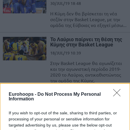
30/JUL/19 18:48
Η Κύμη δεν θα βρίσκεται τη νέα
σεζόν στην Basket League, με την
ομάδα της Εύβοιας να εξηγεί μέσω...
To Λαύριο παίρνει τη θέση της
Κύμης στην Basket League
18/JUL/19 10:39
Στην Basket League θα αγωνίζεται
και την αγωνιστική περίοδο 2019-
2020 το Λαύριο, αντικαθιστώντας
την ομάδα της Κύμης.
Eurohoops -
Do Not Process My Personal
Και εγένετο… Λάρισα BC!
Information
30/JUN/19 17:25
Η διοίκηση της Κύμης και αυτή του
If you wish to opt-out of the sale, sharing to third parties, or
Ερμή Αγιάς, που αγωνίζεται στο
processing of your personal or sensitive information for
πρωτάθλημα της Α2 κατηγορίας,
targeted advertising by us, please use the below opt-out