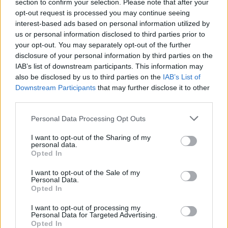
έχουν έρθει σε...
section to confirm your selection. Please note that after your
opt-out request is processed you may continue seeing
interest-based ads based on personal information utilized by
Κύμη: Σκέφτεται να πουλήσει
us or personal information disclosed to third parties prior to
στο Λαύριο τη θέση της στο
πρωτάθλημα!
your opt-out. You may separately opt-out of the further
disclosure of your personal information by third parties on the
13/JUN/19 14:25
IAB’s list of downstream participants. This information may
Κύμη και Λαύριο βρίσκονται σε συζητήσεις για τη θέση στη
also be disclosed by us to third parties on the
IAB’s List of
Basket League, που οι Ευβοιώτες εξασφάλισαν τη
Downstream Participants
that may further disclose it to other
τελευταία αγωνιστική!...
third parties.
Please note that this website/app uses one or more Google
Personal Data Processing Opt Outs
Καρινιάουσκας: Αθωώθηκε για
services and may gather and store information including but
τις κατηγορίες περί παράνομου
not limited to your visit or usage behaviour. You may click to
I want to opt-out of the Sharing of my
στοιχηματισμού
personal data.
grant or deny consent to Google and its third-party tags to
Opted In
30/MAY/19 13:54
use your data for below specified purposes in below Google
consent section.
Ο Βάιντας Καρινιάουσκας που έπαιξε σε δύο διαφορετικές
I want to opt-out of the Sale of my
Personal Data.
σεζόν στην Κύμη, είχε στιγματιστεί με κατηγορίες και
Opted In
έρευνα εις βάρος...
I want to opt-out of processing my
Personal Data for Targeted Advertising.
Παναθηναϊκός: -6 και
Opted In
μηδενισμός από τον Αθλητικό