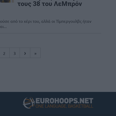
τους 38 του ΛεΜπρόν
ούσε από το χέρι του, αλλά οι Τίμπεργουλβς ήταν
ι...
›
2
3
»