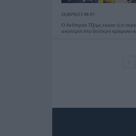
26/APR/25 08:01
Ο ΛεΜπρόν Τζέιμς έκανε ό,τι περν
ανώτεροι στο δεύτερο ημίχρονο κα
1