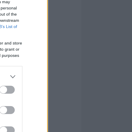
ou may
 personal
out of the
 downstream
B’s List of
er and store
to grant or
ed purposes