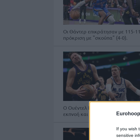
Οι Θάντερ επικράτησαν με 115-11
πρόκριση με "σκούπα" (4-0).
Ο Ουέντελ Κάρτερ τζ. έβαλε το κ
εκπνοή και οι Μάτζικ έφυγαν νικητ
Eurohoop
If you wish 
sensitive in