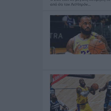
από ότι τον ΛεΜπρόν...