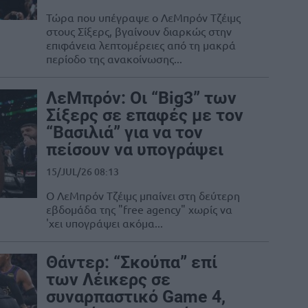
Τώρα που υπέγραψε ο ΛεΜπρόν Τζέιμς
στους Σίξερς, βγαίνουν διαρκώς στην
επιφάνεια λεπτομέρειες από τη μακρά
περίοδο της ανακοίνωσης...
ΛεΜπρόν: Οι “Big3” των
Σίξερς σε επαφές με τον
“Βασιλιά” για να τον
πείσουν να υπογράψει
15/JUL/26 08:13
Ο ΛεΜπρόν Τζέιμς μπαίνει στη δεύτερη
εβδομάδα της "free agency" χωρίς να
'χει υπογράψει ακόμα...
Θάντερ: “Σκούπα” επί
των Λέικερς σε
συναρπαστικό Game 4,