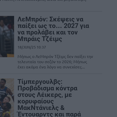
ΛεΜπρόν: Σκέψεις να
παίξει ως το… 2027 για
να προλάβει και τον
Μπράις Τζέιμς
18/JUN/25 10:37
Μήπως ο ΛεΜπρόν Τζέιμς δεν παίξει την
τελευταία του σεζόν το 2026; Μήπως
έχει ακόμα ένα λόγο να συνεχίσει;...
Τίμπεργουλβς:
Προβάδισμα κόντρα
στους Λέικερς, με
κορυφαίους
ΜακΝτάνιελς &
Έντουαρντς και παρά