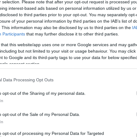
r selection. Please note that after your opt-out request is processed y
Ριβς … σκόρπισαν τους
eing interest-based ads based on personal information utilized by us or
Κλίπερς στο ντέρμπι του
disclosed to third parties prior to your opt-out. You may separately opt-
ΛΑ
losure of your personal information by third parties on the IAB’s list of
. This information may also be disclosed by us to third parties on the
IA
26/NOV/25 08:07
Participants
that may further disclose it to other third parties.
υ Λος Άντζελες, νικώντας εύκολα τους Κλίπερς με
 that this website/app uses one or more Google services and may gath
η τους...
including but not limited to your visit or usage behaviour. You may click 
 to Google and its third-party tags to use your data for below specifi
ogle consent section.
Φαν των Λέικερς μήνυσε
τον ΛεΜπρόν λόγω…
l Data Processing Opt Outs
εξαπάτησης για την
“απόφαση όλων των
o opt-out of the Sharing of my personal data.
αποφάσεων”
In
09/OCT/25 10:01
o opt-out of the Sale of my Personal Data.
βά τους εκατομμύρια φανς του μπάσκετ ανά τον
In
πόφαση όλων των...
to opt-out of processing my Personal Data for Targeted