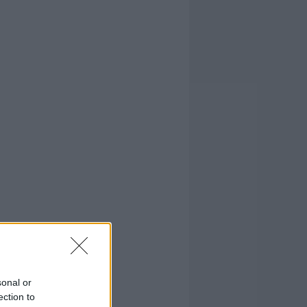
sonal or
ection to