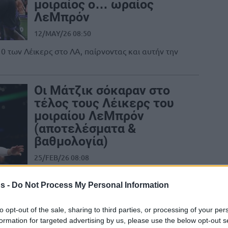
μοιραίος ο… ωραίος
ΛεΜπρόν
12/MAY/26 08:50
0 των Λέικερς στο ΛΑ, παίρνοντας και αυτήν την
Οι Μάτζικ σόκαραν στο
τέλος τους Λέικερς του
μοιραίου ΛεΜπρόν
(αποτελέσματα &
βαθμολογία)
25/FEB/26 08:08
αθοριστικό καλάθι, ο ΛεΜπρόν αστόχησε στην
ές από...
s -
Do Not Process My Personal Information
to opt-out of the sale, sharing to third parties, or processing of your per
Λέικερς: Τρομεροί
formation for targeted advertising by us, please use the below opt-out s
Ντόντσιτς, ΛεΜπρόν &