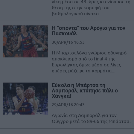
νίκη μέσα σε 48 ώρες κι ενίσχυσε τη
θέση της στην κορυφή του
βαθμολογικού πίνακα...
Η “σπόντα” του Αρόγιο για τον
Πασκουάλ
30/APR/16 16:53
H Μπαρτσελόνα γνώρισε οδυνηρό
αποκλεισμό από το final 4 της
Ευρωλίγκας όμως μέσα σε λίγες
ημέρες μάζεψε τα κομμάτια...
Εύκολα η Μπάρτσα τη
Λαμποράλ, κτύπησε πάλι ο
Χάνγκα!
29/APR/16 20:43
Αγωνία στη Λαμποράλ για τον
Ούγγρο μετά το 89-66 της Μπάρτσα.