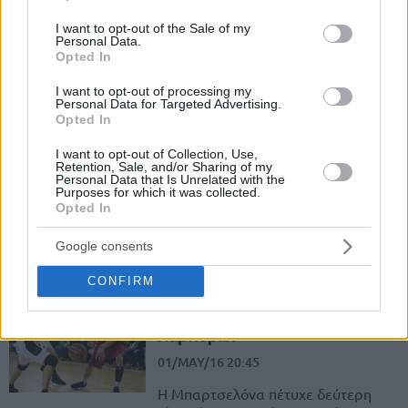
use your data for below specified purposes in below Google
συνεχίζεται και μετά τους χαμένους
consent section.
στόχους του Κυπέλλου και της
I want to opt-out of the Sale of my
Personal Data.
Ευρωλίγκας, το ενδιαφέρον
Opted In
στρέφεται στο...
I want to opt-out of processing my
Personal Data for Targeted Advertising.
Μάχη Ρεάλ, Μπάρτσα για
Opted In
Χάμιλτον
02/MAY/16 13:12
I want to opt-out of Collection, Use,
Retention, Sale, and/or Sharing of my
Personal Data that Is Unrelated with the
Ο Τζάστιν Χάμιλτον πραγματοποιεί
Purposes for which it was collected.
εξαιρετικές εμφανίσεις με τη
Opted In
φανέλα της Βαλένθια κι έχει
τραβήξει τα βλέμματα των δύο
Google consents
"αιωνίων"...
CONFIRM
Επιβλητικό πέρασμα η
Μπάρτσα, κατοστάρα η
Λαμποράλ
01/MAY/16 20:45
Η Μπαρτσελόνα πέτυχε δεύτερη