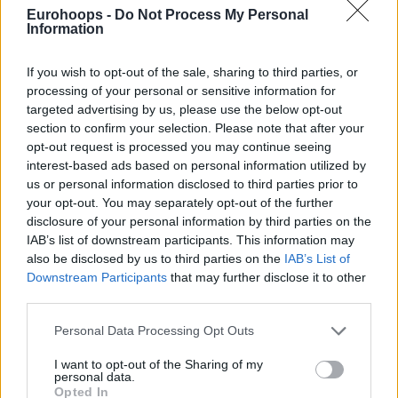
Φωτιά στην κορυφή του ισπανικού
Eurohoops -
Do Not Process My Personal
πρωταθλήματος έβαλε η Βαλένθια
Information
μετά την εντός έδρας επικράτηση με
75-65 απέναντι στην
Μπαρτσελόνα...
If you wish to opt-out of the sale, sharing to third parties, or
processing of your personal or sensitive information for
targeted advertising by us, please use the below opt-out
Οι Ουίζαρντς πληρώνουν το
section to confirm your selection. Please note that after your
μπάι άουτ του Σατοράνσκι,
Μπάρτσα για Ντιλέινι
opt-out request is processed you may continue seeing
interest-based ads based on personal information utilized by
06/MAY/16 14:06
us or personal information disclosed to third parties prior to
Όταν ο Τόμας Σατοράνσκι
your opt-out. You may separately opt-out of the further
υπέγραψε ένα νέο τετραετές
disclosure of your personal information by third parties on the
συμβόλαιο με την Μπαρτσελόνα,
IAB’s list of downstream participants. This information may
όλοι πίστεψαν ότι ξεχνά το ΝΒΑ
also be disclosed by us to third parties on the
IAB’s List of
για...
Downstream Participants
that may further disclose it to other
third parties.
Κοιτάζει Ράις, Ντιλέινι και
Please note that this website/app uses one or more Google
Personal Data Processing Opt Outs
Άνταμς η Μπάρτσα!
services and may gather and store information including but
04/MAY/16 16:53
not limited to your visit or usage behaviour. You may click to
I want to opt-out of the Sharing of my
personal data.
grant or deny consent to Google and its third-party tags to
H σεζόν της Μπαρτσελόνα
Opted In