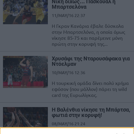
Νίκη δίχως… Πασκουάλ η
Μπαρτσελόνα
11/MAY/16 22:37
Η Γκραν Κανάρια έβαλε δύσκολα
στην Μπαρτσελόνα, η οποία όμως
νίκησε 85-75 και παρέμεινε μόνη
πρώτη στην κορυφή της...
Χρυσάφι της Νταρουσάφακα για
Ντόελμαν
10/MAY/16 12:36
Η τουρκική ομάδα δίνει πολύ χρήμα
εφόσον (που μάλλον) πάρει τη wild
card της Ευρωλίγκας.
Η Βαλένθια νίκησε τη Μπάρτσα,
φωτιά στην κορυφή!
08/MAY/16 21:24