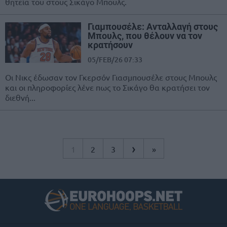
θητεία του στους Σικάγο Μπουλς.
Γιαμπουσέλε: Ανταλλαγή στους
Μπουλς, που θέλουν να τον
κρατήσουν
05/FEB/26 07:33
Οι Νικς έδωσαν τον Γκερσόν Γιασμπουσέλε στους Μπουλς
και οι πληροφορίες λένε πως το Σικάγο θα κρατήσει τον
διεθνή...
›
1
2
3
»