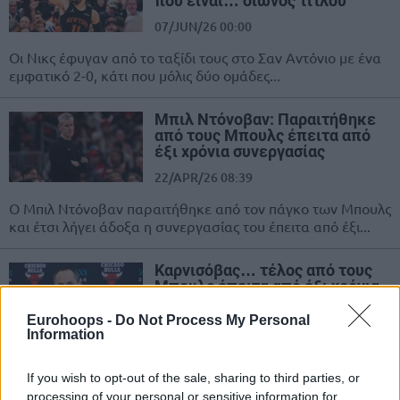
που είναι… οιωνός τίτλου
07/JUN/26 00:00
Οι Νικς έφυγαν από το ταξίδι τους στο Σαν Αντόνιο με ένα
εμφατικό 2-0, κάτι που μόλις δύο ομάδες...
Μπιλ Ντόνοβαν: Παραιτήθηκε
από τους Μπουλς έπειτα από
έξι χρόνια συνεργασίας
22/APR/26 08:39
Ο Μπιλ Ντόνοβαν παραιτήθηκε από τον πάγκο των Μπουλς
και έτσι λήγει άδοξα η συνεργασίας του έπειτα από έξι...
Καρνισόβας… τέλος από τους
Μπουλς έπειτα από έξι χρόνια
07/APR/26 07:49
Eurohoops -
Do Not Process My Personal
Information
O Αρτούρας Καρνισόβας αποτελεί
παρελθόν από το "front office" των
Σικάγο Μπουλς, έπειτα από σχεδόν
If you wish to opt-out of the sale, sharing to third parties, or
έξι χρόνια συνεργασίας!
processing of your personal or sensitive information for