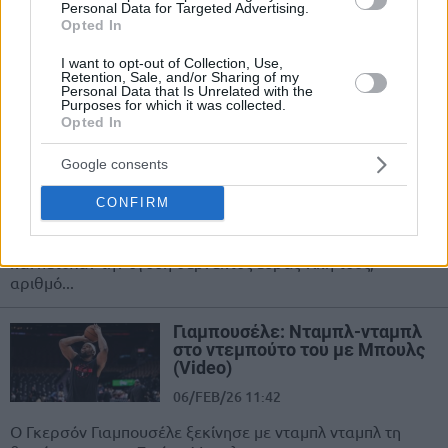
Μπουλς
Personal Data for Targeted Advertising.
Opted In
27/FEB/26 08:13
I want to opt-out of Collection, Use,
Οι Σπερς συνεχίζουν το θετικό... βιολί τους και οι Μπουλς
Retention, Sale, and/or Sharing of my
Personal Data that Is Unrelated with the
το... αρνητικό.
Purposes for which it was collected.
Opted In
Μπουλς… καλά πήγε αυτό:
Εννιά σερί ήττες από τότε που
Google consents
έδωσαν τον Βούτσεβιτς
CONFIRM
25/FEB/26 07:09
Οι Χόρνετς διέλυσαν τους Μπουλς με 131-99 στο Σικάγο
και πέτυχαν την όγδοη σερί εκτός έδρας νίκη τους,
αριθμό...
Γιαμπουσέλε: Νταμπλ-νταμπλ
στο ντεμπούτο του με Μπουλς
(Video)
06/FEB/26 11:42
Ο Γκερσόν Γιαμπουσέλε ξεκίνησε με νταμπλ νταμπλ τη