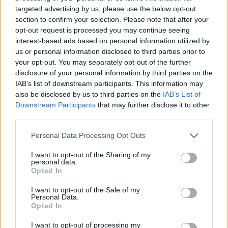
targeted advertising by us, please use the below opt-out
section to confirm your selection. Please note that after your
Τζέιντεν Άιβι: “Παραλίγο να
opt-out request is processed you may continue seeing
αυτοκτονήσω. Δεν ντρέπομαι
να το πω”
interest-based ads based on personal information utilized by
us or personal information disclosed to third parties prior to
01/APR/26 11:38
your opt-out. You may separately opt-out of the further
disclosure of your personal information by third parties on the
Ο Τζέιντεν Άιβι επιχείρησε να αυτοκτονήσει όπως ο ίδιος
παραδέχτηκε.
IAB’s list of downstream participants. This information may
also be disclosed by us to third parties on the
IAB’s List of
Downstream Participants
that may further disclose it to other
Μπουλς: Έσπασαν σερί 11
third parties.
ηττών συντρίβοντας τους
Μπακς με ανατροπή από το -16!
Please note that this website/app uses one or more Google
Personal Data Processing Opt Outs
02/MAR/26 08:05
services and may gather and store information including but
not limited to your visit or usage behaviour. You may click to
I want to opt-out of the Sharing of my
Οι Μπουλς συνέτριψαν τους Μπακς με 120-97 στο Σικάγο,
personal data.
grant or deny consent to Google and its third-party tags to
σπάζοντας ένα αρνητικό σερί 11 ηττών, το τρίτο χειρότερο
Opted In
use your data for below specified purposes in below Google
στην...
consent section.
I want to opt-out of the Sale of my
Personal Data.
NBA (αποτελέσματα &
Opted In
βαθμολογία): 11 σερί νίκες οι
Σπερς, 11 σερί… ήττες οι
I want to opt-out of processing my