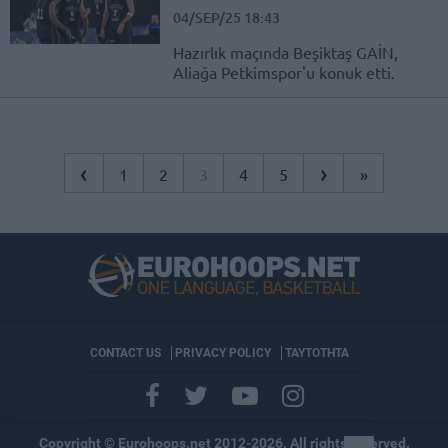
04/SEP/25 18:43
Hazırlık maçında Beşiktaş GAİN,
Aliağa Petkimspor'u konuk etti.
‹
›
1
2
3
4
5
»
CONTACT US
PRIVACY POLICY
ΤΑΥΤΟΤΗΤΑ
Copyright © Eurohoops.net 2012-2026. All rights reserved.