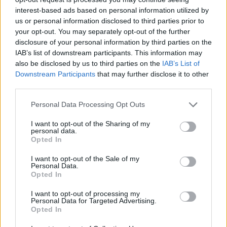
David Efianayi Sırtladı; Aliağa
interest-based ads based on personal information utilized by
Petkimspor, AEK Larnaca’yı
us or personal information disclosed to third parties prior to
Farklı Geçti
your opt-out. You may separately opt-out of the further
disclosure of your personal information by third parties on the
12/NOV/25 18:00
IAB’s list of downstream participants. This information may
FIBA Europe Cup'ta temsilcimiz Aliağa Petkimspor, AEK
also be disclosed by us to third parties on the
IAB’s List of
Larnaca'yı konuk etti.
Downstream Participants
that may further disclose it to other
third parties.
Langston Galloway Skor Yükünü
Please note that this website/app uses one or more Google
Personal Data Processing Opt Outs
Çekti; Esenler Erokspor,
services and may gather and store information including but
Petkimspor Deplasmanından
Galip Çıktı
not limited to your visit or usage behaviour. You may click to
I want to opt-out of the Sharing of my
personal data.
grant or deny consent to Google and its third-party tags to
09/NOV/25 15:32
Opted In
use your data for below specified purposes in below Google
BSL’de Petkimspor ile Esenler Erokspor karşı karşıya geldi.
consent section.
I want to opt-out of the Sale of my
Personal Data.
Opted In
Yannick Franke Öne Çıktı;
Petkimspor, Romanya
I want to opt-out of processing my
Deplasmanında Zorlanmadı
Personal Data for Targeted Advertising.
Opted In
05/NOV/25 19:37