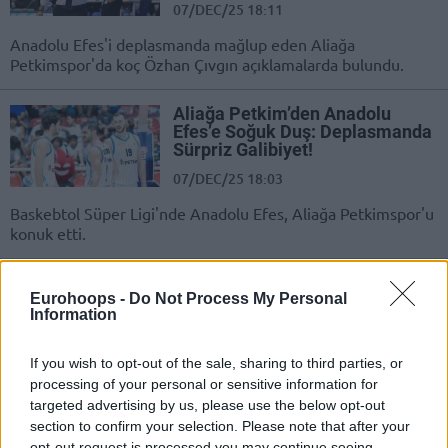
07/DEC/25 18:11
Anadolu Efes'i deplasmanda mağlup eden Aliağa
Petkimspor'da koç Özhan Çıvgın açıklamalarda bulundu.
Aliağa Petkim’den Anadolu
Efes’e Soğuk Duş: Deplasmanda
Sürpriz Galibiyet!
07/DEC/25 18:03
Baskebtol Süper Ligi'nde Anadolu Efes, Aliağa Petkimspor'u
konuk etti.
Sam Griffin 28 Sayı Attı;
Eurohoops -
Do Not Process My Personal
Merkezefendi, Petkimspor’u
Information
Yenerek İlk Deplasman
Galibiyetini Aldı
If you wish to opt-out of the sale, sharing to third parties, or
23/NOV/25 13:08
processing of your personal or sensitive information for
Basketbol Süper Ligi’nde Aliağa Petkimspor, Yukatel
targeted advertising by us, please use the below opt-out
Merkezefendi Belediyesi’ni ağırladı.
section to confirm your selection. Please note that after your
opt-out request is processed you may continue seeing