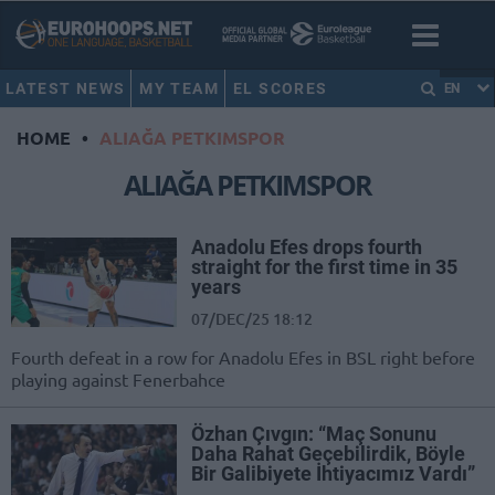
LATEST NEWS
MY TEAM
EL SCORES
EN
HOME
•
ALIAĞA PETKIMSPOR
ALIAĞA PETKIMSPOR
Anadolu Efes drops fourth
straight for the first time in 35
years
07/DEC/25 18:12
Fourth defeat in a row for Anadolu Efes in BSL right before
playing against Fenerbahce
Özhan Çıvgın: “Maç Sonunu
Daha Rahat Geçebilirdik, Böyle
Bir Galibiyete İhtiyacımız Vardı”