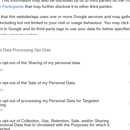
. This information may also be disclosed by us to third parties on the
IA
Κολοσσός – Προμηθέας:
Participants
that may further disclose it to other third parties.
Το ΕΠΙΚΟ φινάλε στην
Ρόδο που έστειλε το
 that this website/app uses one or more Google services and may gath
ματς στην παράταση
including but not limited to your visit or usage behaviour. You may click 
 to Google and its third-party tags to use your data for below specifi
09/DEC/23 17:19
ogle consent section.
Τρομερό και φοβερό φινάλε στην Ρόδο,
με τον Προμηθέα να επιστρέφει με
l Data Processing Opt Outs
σούπερ Κάουαν και τον Κολοσσό να
στέλνει...
o opt-out of the Sharing of my personal data.
In
Παπαθεοδώρου: “Η
o opt-out of the Sale of my Personal Data.
σημαντικότερη νίκη” –
In
Κάουαν: “Έχουμε καλή
δυναμική με τον Χέιλ”
to opt-out of processing my Personal Data for Targeted
ing.
02/DEC/23 22:29
In
Ο κόουτς του Προμηθέα θεωρεί πως η
o opt-out of Collection, Use, Retention, Sale, and/or Sharing
νίκη επί της ΑΕΚ είναι η κορυφαία
ersonal Data that Is Unrelated with the Purposes for which it
lected.