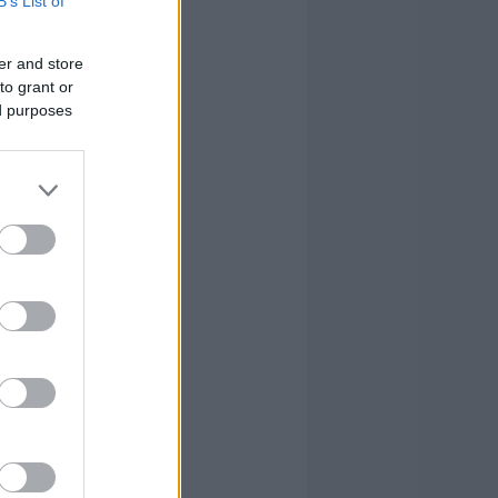
B’s List of
er and store
to grant or
ed purposes