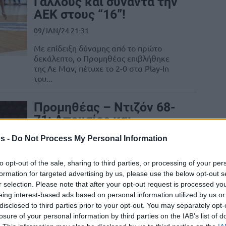
Γάλλους και συναντά την
ΑΕΚ στους “16”!
09/JAN/24 21:31
Με επίδειξη δύναμης από το πρώτο
δεκάλεπτο, ο Προμηθέας επιβλήθηκε
της Λε Μαν, πέτυχε το 2-0 στα Play-In
του...
Προμηθέας – Ντιζόν 68-
71: Απουσίες και
χαμένες βολές τον
s -
Do Not Process My Personal Information
έστειλαν στο Play-In του
BCL…
to opt-out of the sale, sharing to third parties, or processing of your per
12/DEC/23 20:51
formation for targeted advertising by us, please use the below opt-out s
r selection. Please note that after your opt-out request is processed y
άουαν, ο Προμηθέας πάλεψε κόντρα στη Ντιζόν,
eing interest-based ads based on personal information utilized by us or
disclosed to third parties prior to your opt-out. You may separately opt-
losure of your personal information by third parties on the IAB’s list of