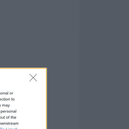
sonal or
ection to
ou may
 personal
out of the
 downstream