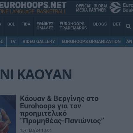
ΕΘΝΙΚΕΣ
EUROHOOPS
A
BCL
FIBA
BLOGS
BET
ΟΜΑΔΕΣ
TRADEMARKS
ΕΣ
TV
VIDEO GALLERY
EUROHOOPS ORGANIZATION
AN
ΝΙ ΚΑΟΥΑΝ
Κάουαν & Βεργίνης στο
Eurohoops για τον
προημιτελικό
“Προμηθέας-Πανιώνιος”
15/FEB/24 13:01