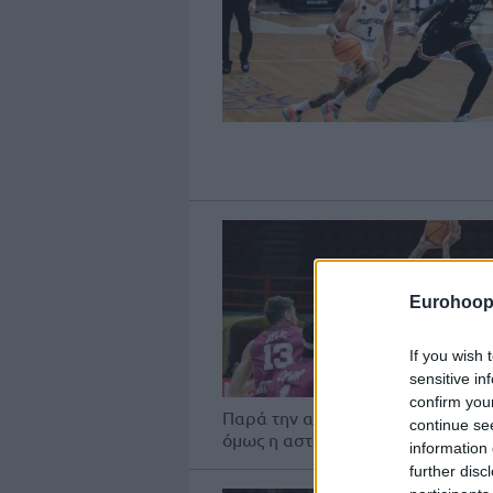
Eurohoop
If you wish 
sensitive in
confirm you
Παρά την απώλεια των Χέιλ και Κ
continue se
όμως η αστοχία από τη γραμμή...
information 
further disc