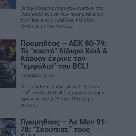
Οι δηλώσεις των πρωταγωνιστών στο
Eurohoops ενόψει των προημιτελικών
του Final 8 του Κυπέλλου Ελλάδας
κλείνουν με τον Άντονι...
Προμηθέας – ΑΕΚ 80-79:
Το “καυτό” δίδυμο Χέιλ &
Κάουαν έκρινε τον
“εμφύλιο” του BCL!
23/JAN/24 20:41
Ο Προμηθέας μπήκε με το δεξί στους
"16" του Basketball Champions League,
νικώντας την ΑΕΚ στην Πάτρα με
ηγέτες...
Προμηθέας – Λε Μαν 91-
78: “Σκούπισε” τους