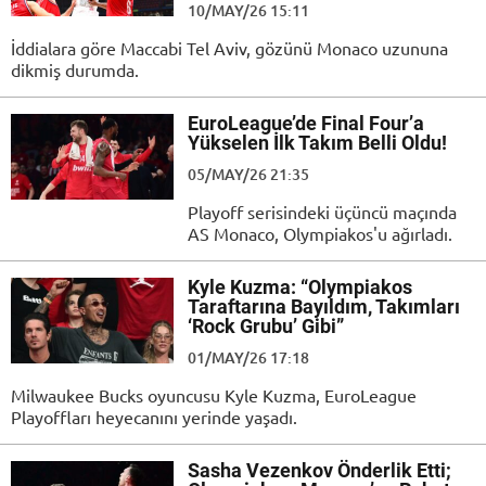
10/MAY/26 15:11
İddialara göre Maccabi Tel Aviv, gözünü Monaco uzununa
dikmiş durumda.
EuroLeague’de Final Four’a
Yükselen İlk Takım Belli Oldu!
05/MAY/26 21:35
Playoff serisindeki üçüncü maçında
AS Monaco, Olympiakos'u ağırladı.
Kyle Kuzma: “Olympiakos
Taraftarına Bayıldım, Takımları
‘Rock Grubu’ Gibi”
01/MAY/26 17:18
Milwaukee Bucks oyuncusu Kyle Kuzma, EuroLeague
Playoffları heyecanını yerinde yaşadı.
Sasha Vezenkov Önderlik Etti;