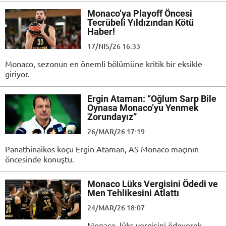
Monaco’ya Playoff Öncesi
Tecrübeli Yıldızından Kötü
Haber!
17/NIS/26 16:33
Monaco, sezonun en önemli bölümüne kritik bir eksikle
giriyor.
Ergin Ataman: “Oğlum Sarp Bile
Oynasa Monaco’yu Yenmek
Zorundayız”
26/MAR/26 17:19
Panathinaikos koçu Ergin Ataman, AS Monaco maçının
öncesinde konuştu.
Monaco Lüks Vergisini Ödedi ve
Men Tehlikesini Atlattı
24/MAR/26 18:07
Monaco, lüks vergisini ödeyerek