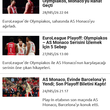
Olympiakos, Monaco’yu Rahat
Geçti
28/NIS/26 22:04
EuroLeague'de Olympiakos, sahasında AS Monaco'yu
ağırladı.
EuroLeague Playoff: Olympiakos
– AS Monaco Serisini İzlemek
İçin 5 Sebep
27/NIS/26 13:00
EuroLeague'de Olympiakos ile AS Monaco'nun karşılaşacağı
serinin öne çıkan hikayeleri.
AS Monaco, Evinde Barcelona’yı
Yendi; Son Playoff Biletini Kaptı!
24/NIS/26 21:17
Play-In etabının son maçında AS
Monaco, Barcelona'yı konuk etti.