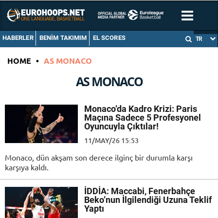
HABERLER
BENIM TAKIMIM
EL SCORES
TR
HOME
•
AS MONACO
AS MONACO
Monaco’da Kadro Krizi: Paris
Maçına Sadece 5 Profesyonel
Oyuncuyla Çıktılar!
11/MAY/26 15:53
Monaco, dün akşam son derece ilginç bir durumla karşı
karşıya kaldı.
İDDİA: Maccabi, Fenerbahçe
Beko’nun İlgilendiği Uzuna Teklif
Yaptı