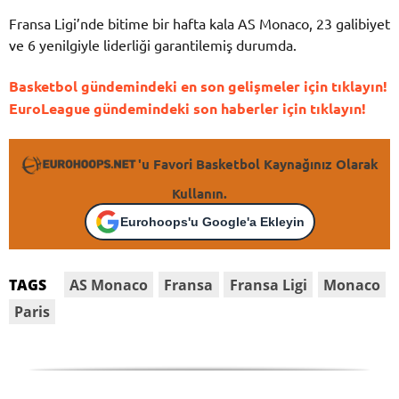
Fransa Ligi’nde bitime bir hafta kala AS Monaco, 23 galibiyet
ve 6 yenilgiyle liderliği garantilemiş durumda.
Basketbol gündemindeki en son gelişmeler için tıklayın!
EuroLeague gündemindeki son haberler için tıklayın!
'u Favori Basketbol Kaynağınız Olarak
Kullanın.
Eurohoops'u Google'a Ekleyin
AS Monaco
Fransa
Fransa Ligi
Monaco
TAGS
Paris