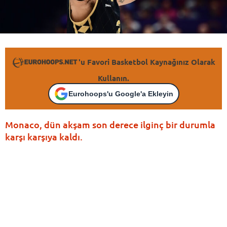
'u Favori Basketbol Kaynağınız Olarak
Kullanın.
Eurohoops'u Google'a Ekleyin
Monaco, dün akşam son derece ilginç bir durumla
karşı karşıya kaldı.