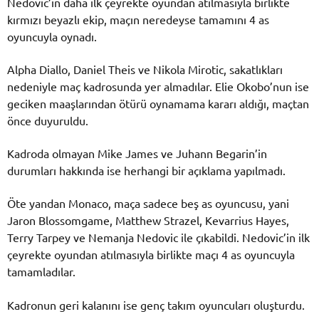
Nedovic’in daha ilk çeyrekte oyundan atılmasıyla birlikte
kırmızı beyazlı ekip, maçın neredeyse tamamını 4 as
oyuncuyla oynadı.
Alpha Diallo, Daniel Theis ve Nikola Mirotic, sakatlıkları
nedeniyle maç kadrosunda yer almadılar. Elie Okobo’nun ise
geciken maaşlarından ötürü oynamama kararı aldığı, maçtan
önce duyuruldu.
Kadroda olmayan Mike James ve Juhann Begarin’in
durumları hakkında ise herhangi bir açıklama yapılmadı.
Öte yandan Monaco, maça sadece beş as oyuncusu, yani
Jaron Blossomgame, Matthew Strazel, Kevarrius Hayes,
Terry Tarpey ve Nemanja Nedovic ile çıkabildi. Nedovic’in ilk
çeyrekte oyundan atılmasıyla birlikte maçı 4 as oyuncuyla
tamamladılar.
Kadronun geri kalanını ise genç takım oyuncuları oluşturdu.