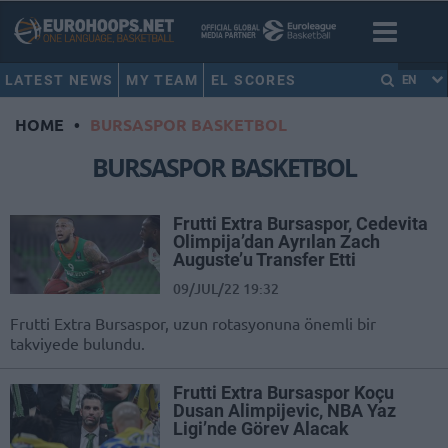
LATEST NEWS
MY TEAM
EL SCORES
EN
HOME
•
BURSASPOR BASKETBOL
BURSASPOR BASKETBOL
Frutti Extra Bursaspor, Cedevita
Olimpija’dan Ayrılan Zach
Auguste’u Transfer Etti
09/JUL/22 19:32
Frutti Extra Bursaspor, uzun rotasyonuna önemli bir
takviyede bulundu.
Frutti Extra Bursaspor Koçu
Dusan Alimpijevic, NBA Yaz
Ligi’nde Görev Alacak