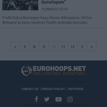
Gururluyum”
11/MAY/22 22:45
Frutti Extra Bursaspor koçu Dusan Alimpijevic, Virtus
Bologna'ya karşı oynanan finalin ardından konuştu.
‹
›
«
8
9
10
11
12
»
CONTACT US
PRIVACY POLICY
ΤΑΥΤΟΤΗΤΑ