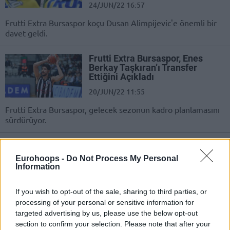
24/JUN/22 16:57
Frutti Extra Bursaspor koçu Dusan Alimpijevic'e önemli bir
davet geldi.
Frutti Extra Bursaspor, Enes
Berkay Taşkıran’ı Transfer
Ettiğini Açıkladı
20/JUN/22 11:55
Frutti Extra Bursaspor, gelecek sezonun kadro planlamasını
sürdürüyor.
Frutti Extra Bursaspor Genel
Menajeri Nedim Yücel’in
Eurohoops -
Do Not Process My Personal
Sözleşmesi 3 Yıl Uzatıldı
Information
02/JUN/22 19:18
If you wish to opt-out of the sale, sharing to third parties, or
Frutti Extra Bursaspor, iç transferde önemli bir hamleye
processing of your personal or sensitive information for
imza attı.
targeted advertising by us, please use the below opt-out
section to confirm your selection. Please note that after your