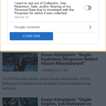
Bursaspor ile Fenerbahçe kozlarını paylaştı.
I want to opt-out of Collection, Use,
Retention, Sale, and/or Sharing of my
Personal Data that Is Unrelated with the
Purposes for which it was collected.
Fenerbahçe Beko, Frutti Extra
Opted In
Bursaspor’u Nando De Colo ile
Geçti!
Google consents
15/MAY/22 16:04
CONFIRM
Basketbol Süper Ligi çeyrek finallerinde Fenerbahçe Beko
ile Frutti Extra Bursaspor karşı karşıya geldi.
Dusan Alimpijevic: “Bugün
Kaybetmiş Olmamızın Nedeni
Hücum Ribaundlarıydı”
11/MAY/22 23:54
Frutti Extra Bursaspor koçu Dusan Alimpijevic, Virtus
Bologna karşılaşmasının ardından basın toplantısında
konuştu.
Dusan Alimpijevic: “Üzgün
Değilim, Çok Mutluyum ve