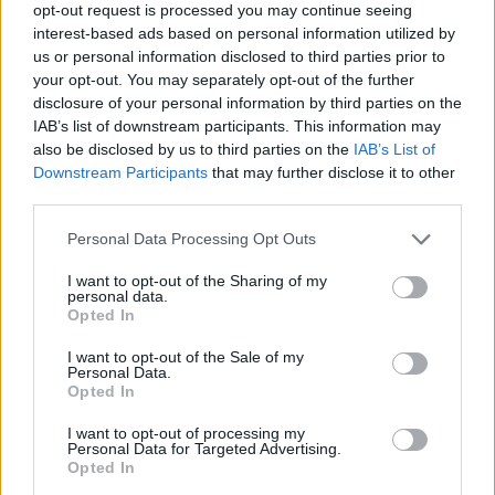
Nedim Yücel: “Bana Kalırsa
opt-out request is processed you may continue seeing
EuroLeague Zor Bir İhtimal Gibi
interest-based ads based on personal information utilized by
Gözüküyor”
us or personal information disclosed to third parties prior to
29/MAY/22 17:18
your opt-out. You may separately opt-out of the further
disclosure of your personal information by third parties on the
Frutti Extra Bursaspor Genel Menajeri Nedim Yücel, dikkat
IAB’s list of downstream participants. This information may
çekici açıklamalarda bulundu.
also be disclosed by us to third parties on the
IAB’s List of
Downstream Participants
that may further disclose it to other
Onuralp Bitim: “EuroCup’ın
third parties.
Formatı Bizi Bu Tür Maçlara Çok
İyi Hazırladı”
Please note that this website/app uses one or more Google
Personal Data Processing Opt Outs
services and may gather and store information including but
17/MAY/22 21:58
not limited to your visit or usage behaviour. You may click to
I want to opt-out of the Sharing of my
personal data.
Frutti Extra Bursaspor'da Onuralp Bitim, Fenerbahçe Beko
grant or deny consent to Google and its third-party tags to
Opted In
karşılaşmasının ardından konuştu.
use your data for below specified purposes in below Google
consent section.
I want to opt-out of the Sale of my
Personal Data.
Frutti Extra Bursaspor Üçlük
Opted In
Oldu Yağdı, Fenerbahçe Beko’ya
Karşı Seriyi Eşitledi
I want to opt-out of processing my
17/MAY/22 21:28
Personal Data for Targeted Advertising.
Opted In
Basketbol Süper Ligi çeyrek finallerinden Frutti Extra