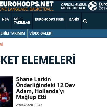
MILLI
NBA
EUROHOOPS FIRIN
BAHIS
TAKIMLAR
BENIM TAKIMIM
VIDEO GALERI
RI
KET ELEMELERI
Shane Larkin
Önderliğindeki 12 Dev
Adam, Hollanda’yı
Mağlup Etti
29/KAS/20 16:43