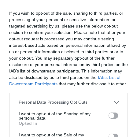
14/AUG/25 23:37
If you wish to opt-out of the sale, sharing to third parties, or
Η Γαλλία επικράτησε της Ισπανίας (67-75) στη Μπανταλόνα
processing of your personal or sensitive information for
και συνεχίζει αήττητη την προετοιμασία εν όψει EuroBasket
targeted advertising by us, please use the below opt-out
(27/8-14/9).
section to confirm your selection. Please note that after your
opt-out request is processed you may continue seeing
Σλούκας & Ντόρσεϊ… 0%: 0/10 +
interest-based ads based on personal information utilized by
0/5 τρίποντα οι βασικοί σουτέρ
us or personal information disclosed to third parties prior to
της Εθνικής
your opt-out. You may separately opt-out of the further
14/AUG/25 20:38
disclosure of your personal information by third parties on the
IAB’s list of downstream participants. This information may
Ο Κώστας Σλούκας κι ο Τάιλερ Ντόρσεϊ τα "έσπασαν" πίσω
also be disclosed by us to third parties on the
IAB’s List of
από τη γραμμή των 6,75μ. όσο κανείς άλλος Έλληνας...
Downstream Participants
that may further disclose it to other
third parties.
Ελλάδα: Εκκίνηση με 0/16
τρίποντα με Μαυροβούνιο, μετά
Please note that this website/app uses one or more Google
Personal Data Processing Opt Outs
από 15:19 το πρώτο εύστοχο
services and may gather and store information including but
(video)
not limited to your visit or usage behaviour. You may click to
I want to opt-out of the Sharing of my
personal data.
14/AUG/25 18:53
grant or deny consent to Google and its third-party tags to
Opted In
use your data for below specified purposes in below Google
Η Ελλάδα χρειάστηκε να σουτάρει 17 τρίποντα για να
consent section.
I want to opt-out of the Sale of my
ευστοχήσει για πρώτη φορά πίσω από τη γραμμή των