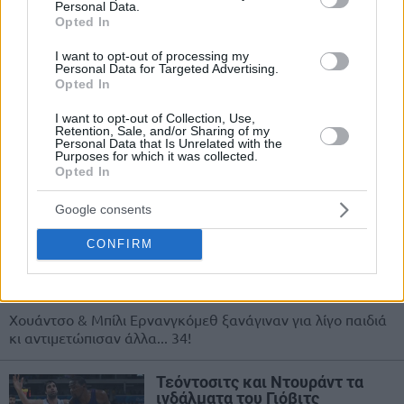
Personal Data.
6,75μ....
Opted In
I want to opt-out of processing my
Εθνική: Χωρίς Γιάννη
Personal Data for Targeted Advertising.
Αντετοκούνμπο και
Opted In
Καραγιαννίδη με Μαυροβούνιο
14/AUG/25 17:18
I want to opt-out of Collection, Use,
Retention, Sale, and/or Sharing of my
Personal Data that Is Unrelated with the
Πέραν του Γιάννη Αντετοκούνμπο, ο Αντώνης
Purposes for which it was collected.
Καραγιαννίδης έμεινε επίσης εκτός 12άδας της Εθνικής
Opted In
Ομάδας στο παιχνίδι προετοιμασίας με το...
Google consents
ΕΠΙΚΟ video: Χουάντσο & Μπίλι
Ερνανγκόμεθ σε “μονό” με 34
CONFIRM
παιδιά!
14/AUG/25 16:58
Χουάντσο & Μπίλι Ερνανγκόμεθ ξανάγιναν για λίγο παιδιά
κι αντιμετώπισαν άλλα... 34!
Τεόντοσιτς και Ντουράντ τα
ινδάλματα του Γιόβιτς