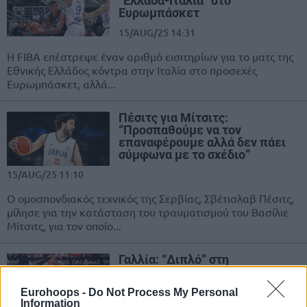
“Ελλάδα-Ιταλία” στο
Ευρωμπάσκετ
15/AUG/25 14:31
Η FIBA επέστρεψε έναν αριθμό εισιτηρίων για το ματς της
Εθνικής Ελλάδος κόντρα στην Ιταλία στο προσεχές
Ευρωμπάσκετ, αλλά...
Πέσιτς για Μίτσιτς:
“Προσπαθούμε να τον
επαναφέρουμε αλλά δεν πάει
σύμφωνα με το σχέδιο”
15/AUG/25 11:10
Ο ομοσπονδιακός τεχνικός της Σερβίας, Σβέτισλαβ Πέσιτς,
μίλησε για την κατάσταση του τραυματισμού του Βασίλιε
Μίτσιτς, για τον οποίο...
Γαλλία: “Διπλό” στη
Μπανταλόνα παρά την
προσπάθεια των Μπίλι &
Eurohoops -
Do Not Process My Personal
Χουάντσο Ερνανγκόμεθ
Information