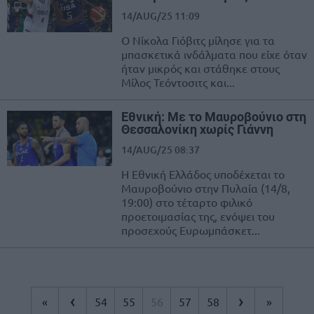
14/AUG/25 11:09
Ο Νίκολα Γιόβιτς μίλησε για τα
μπασκετικά ινδάλματα που είχε όταν
ήταν μικρός και στάθηκε στους
Μίλος Τεόντοσιτς και...
Εθνική: Με το Μαυροβούνιο στη
Θεσσαλονίκη χωρίς Γιάννη
14/AUG/25 08:37
Η Εθνική Ελλάδος υποδέχεται το
Μαυροβούνιο στην Πυλαία (14/8,
19:00) στο τέταρτο φιλικό
προετοιμασίας της, ενόψει του
προσεχούς Ευρωμπάσκετ...
‹
›
«
54
55
56
57
58
»