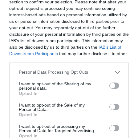
Ertuğrul Erdoğan: “Atmosferi
section to confirm your selection. Please note that after your
Kontrol Edersek Kazanabiliriz”
opt-out request is processed you may continue seeing
interest-based ads based on personal information utilized by
29/OCT/18 16:44
us or personal information disclosed to third parties prior to
Galatasaray'da başantrenör Ertuğrul
your opt-out. You may separately opt-out of the further
Erdoğan ve Can Korkmaz, Kızılyıldız
disclosure of your personal information by third parties on the
karşılaşması öncesinde açıklamalarda
IAB’s list of downstream participants. This information may
bulundu.
also be disclosed by us to third parties on the
IAB’s List of
Downstream Participants
that may further disclose it to other
third parties.
TOFAŞ, Galatasaray’ın Fişini
Meija ve Weems’le Çekti (ÖZET)
Please note that this website/app uses one or more Google
Personal Data Processing Opt Outs
27/OCT/18 21:54
services and may gather and store information including but
not limited to your visit or usage behaviour. You may click to
I want to opt-out of the Sharing of my
Tecrübesiz Galatasaray, TOFAŞ
personal data.
grant or deny consent to Google and its third-party tags to
deplasmanında son çeyrekte ev
Opted In
use your data for below specified purposes in below Google
sahibine çarptı. Karşılaşmanın özet
consent section.
görüntüleri:
I want to opt-out of the Sale of my
Personal Data.
Opted In
Erdoğan: “Hatalarımızdan Ders
Almıyoruz”
I want to opt-out of processing my
Personal Data for Targeted Advertising.
27/OCT/18 21:24
Opted In