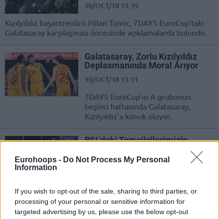
30/OCT/18 13:39
Kızılyıldız başantrenörü Milan Tomic, 7DAYS EuroCup’taki
Galatasaray karşılaşması öncesinde açıklamalarda bulundu.
Galatasaray, Zorlu Kızılyıldız
Deplasmanında Moral Arıyor
30/OCT/18 13:11
7DAYS EuroCup'ın A grubunun
beşinci haftasında Galatasaray,
Kızılyıldız'a konuk oluyor.
BSL’deki Temsilcilerimizin
Avrupa Fikstürü (30 Ekim-2
Kasım 2018)
Eurohoops -
Do Not Process My Personal
Information
29/OCT/18 17:11
Ülkemizi Avrupa'da temsil eden ekiplerimiz, uluslararası
If you wish to opt-out of the sale, sharing to third parties, or
turnuvalardaki yeni hafta için parkeye çıkıyor.
processing of your personal or sensitive information for
targeted advertising by us, please use the below opt-out