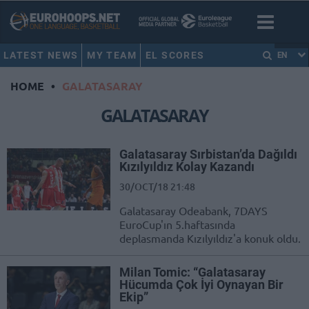
LATEST NEWS
MY TEAM
EL SCORES
EN
HOME
•
GALATASARAY
GALATASARAY
Galatasaray Sırbistan’da Dağıldı
Kızılyıldız Kolay Kazandı
30/OCT/18 21:48
Galatasaray Odeabank, 7DAYS
EuroCup'ın 5.haftasında
deplasmanda Kızılyıldız'a konuk oldu.
Milan Tomic: “Galatasaray
Hücumda Çok İyi Oynayan Bir
Ekip”