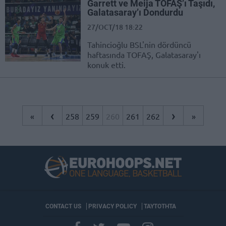
Garrett ve Meija TOFAŞ’ı Taşıdı,
Galatasaray’ı Dondurdu
27/OCT/18 18:22
Tahincioğlu BSL'nin dördüncü
haftasında TOFAŞ, Galatasaray'ı
konuk etti.
‹
›
«
258
259
260
261
262
»
CONTACT US
PRIVACY POLICY
ΤΑΥΤΟΤΗΤΑ