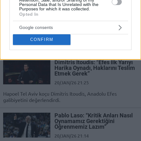
Personal Data that Is Unrelated with the
Hapoel Tel Aviv Başkanı:
Purposes for which it was collected.
“Obradovic Harika Bir Koç Ama
Opted In
Onun Devri Kapandı”
Google consents
24/JAN/26 15:46
CONFIRM
Hapoel Tel Aviv başkanı Ofer Yannay, Partizan'ın durumu
hakkında konuştu.
Dimitris Itoudis: “Efes İlk Yarıyı
Harika Oynadı, Haklarını Teslim
Etmek Gerek”
20/JAN/26 21:25
Hapoel Tel Aviv koçu Dimitris Itoudis, Anadolu Efes
galibiyetini değerlendirdi.
Pablo Laso: “Kritik Anları Nasıl
Oynamamız Gerektiğini
Öğrenmemiz Lazım”
20/JAN/26 21:14