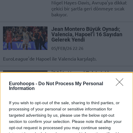
Nigel Hayes-Davis, Avrupa'ya dikkat
çekici bir şartla geri dönmeye sıcak
bakıyor.
Jean Montero Büyük Oynadı;
Valencia, Hapoel’i 16 Sayıdan
Gelerek Yendi
05/FEB/26 22:26
EuroLeague'de Hapoel ile Valencia karşılaştı.
İDDİA: Hapoel Tel Aviv’de
Dimitris Itoudis’in Koltuğu
Tehlikede!
Eurohoops -
Do Not Process My Personal
Information
04/FEB/26 16:07
İsrail basınına göre Hapoel Tel Aviv'deki kriz, gittikçe daha
If you wish to opt-out of the sale, sharing to third parties, or
da derinleşebilir.
processing of your personal or sensitive information for
targeted advertising by us, please use the below opt-out
section to confirm your selection. Please note that after your
Fenerbahçe Beko, EuroLeague’in
opt-out request is processed you may continue seeing
Yeni Lideri Oldu!