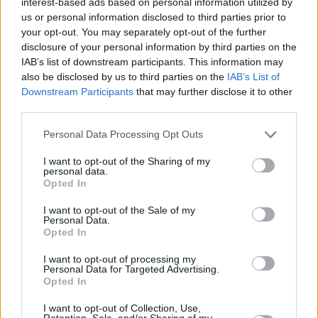
interest-based ads based on personal information utilized by
29/JAN/26 22:01
us or personal information disclosed to third parties prior to
your opt-out. You may separately opt-out of the further
Son şampiyon Fenerbahçe Beko,
disclosure of your personal information by third parties on the
resmen EuroLeague'in yeni lideri
IAB’s list of downstream participants. This information may
oldu!
also be disclosed by us to third parties on the
IAB’s List of
Downstream Participants
that may further disclose it to other
Hapoel GM’i: “Yazın Kadro
third parties.
Kurarken Çok Zorlandık, Neyse
ki Elijah Bryant’ı Kaybetmedik”
Please note that this website/app uses one or more Google
Personal Data Processing Opt Outs
28/JAN/26 13:50
services and may gather and store information including but
not limited to your visit or usage behaviour. You may click to
I want to opt-out of the Sharing of my
Hapoel Tel Aviv Genel Menajeri George Hinas, İsrail basınına
personal data.
grant or deny consent to Google and its third-party tags to
konuştu.
Opted In
use your data for below specified purposes in below Google
consent section.
I want to opt-out of the Sale of my
Hapoel Tel Aviv Başkanı,
Personal Data.
Hakemlere İtiraz İçin Sahaya
Opted In
Daldı (VIDEO)
I want to opt-out of processing my
26/JAN/26 08:53
Personal Data for Targeted Advertising.
Opted In
Hapoel Tel Aviv başkanı Ofer Yannay, bu yıl sürekli
gündemde kalmak istiyor gibi.
I want to opt-out of Collection, Use,
Retention, Sale, and/or Sharing of my