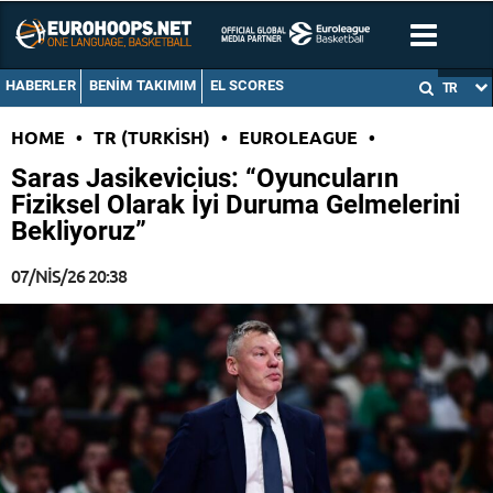
HABERLER
BENIM TAKIMIM
EL SCORES
TR
HOME
•
TR (TURKISH)
•
EUROLEAGUE
•
Saras Jasikevicius: “Oyuncuların
Fiziksel Olarak İyi Duruma Gelmelerini
Bekliyoruz”
07/NIS/26 20:38