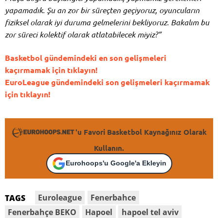
yapamadık. Şu an zor bir süreçten
geçiyoruz, oyuncuların
fiziksel olarak iyi duruma gelmelerini bekliyoruz. Bakalım bu
zor süreci kolektif olarak atlatabilecek miyiz?”
Basketbol gündemindeki en son gelişmeleri
kaçırmamak için tıklayın!
EuroLeague gündemindeki son gelişmeleri kaçırmamak
için tıklayın!
'u Favori Basketbol Kaynağınız Olarak
Kullanın.
Eurohoops'u Google'a Ekleyin
Euroleague
Fenerbahce
TAGS
Fenerbahçe BEKO
Hapoel
hapoel tel aviv