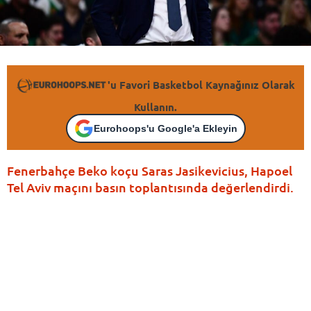
'u Favori Basketbol Kaynağınız Olarak
Kullanın.
Eurohoops'u Google'a Ekleyin
Fenerbahçe Beko koçu Saras Jasikevicius, Hapoel
Tel Aviv maçını basın toplantısında değerlendirdi.