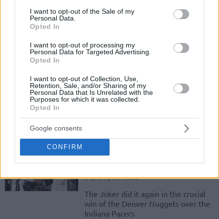
Bojan Bogdanovic and the Pacers
consent section.
I want to opt-out of the Sale of my
saved an upset to the Warriors, with
Personal Data.
the Croatian guard leading his team
Opted In
to...
I want to opt-out of processing my
Personal Data for Targeted Advertising.
Bogdanovic ve Oladipo, Son
Opted In
Şampiyon Warriors’ı Süpürdü!
I want to opt-out of Collection, Use,
06/APR/18 07:28
Retention, Sale, and/or Sharing of my
Personal Data that Is Unrelated with the
Purposes for which it was collected.
NBA'de dün gece son şampiyon
Opted In
Golden State Warriors, Bogdanovic'li
Pacers'a karşı üç sezon sonra tatsız
Google consents
bir ilk yaşadı.
CONFIRM
Nikola Jokic with 30/6/7 in the
win over the Pacers
04/APR/18 10:12
The Joker did it again in the crucial
win of the Denver Nuggets over the
Indiana Pacers