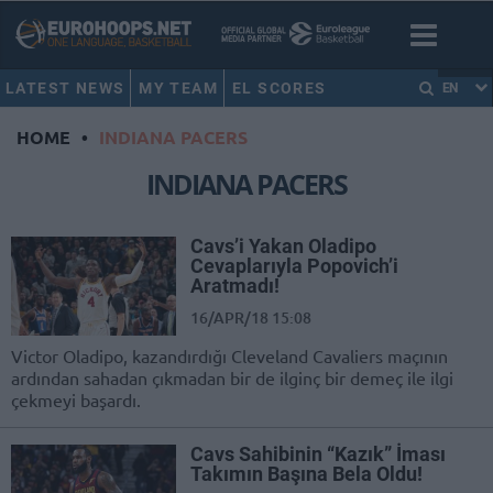
LATEST NEWS
MY TEAM
EL SCORES
EN
HOME
•
INDIANA PACERS
INDIANA PACERS
Cavs’i Yakan Oladipo
Cevaplarıyla Popovich’i
Aratmadı!
16/APR/18 15:08
Victor Oladipo, kazandırdığı Cleveland Cavaliers maçının
ardından sahadan çıkmadan bir de ilginç bir demeç ile ilgi
çekmeyi başardı.
Cavs Sahibinin “Kazık” İması
Takımın Başına Bela Oldu!