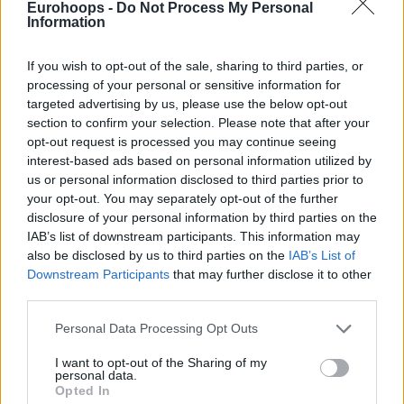
Eurohoops -
Do Not Process My Personal
Indiana Pacers beklentilerin üzerinde
Information
bir sezon geçiriyor, Bojan Bogdanovic
mütemadiyen kendisini geliştiriyor!
If you wish to opt-out of the sale, sharing to third parties, or
Eurohoops Çeviri ise o süreci
processing of your personal or sensitive information for
anlatıyor!
targeted advertising by us, please use the below opt-out
section to confirm your selection. Please note that after your
Oğul Sabonis Babasını Hatırlattı,
opt-out request is processed you may continue seeing
Pacers Kazandı
interest-based ads based on personal information utilized by
09/APR/18 07:44
us or personal information disclosed to third parties prior to
your opt-out. You may separately opt-out of the further
NBA'de dün gece sezonun
disclosure of your personal information by third parties on the
arkaplandaki Avrupalı
IAB’s list of downstream participants. This information may
yeteneklerinden biri bütün
also be disclosed by us to third parties on the
IAB’s List of
parlaklığıyla öne çıktı: Domantas
Downstream Participants
that may further disclose it to other
Sabonis, Indiana Pacers'a son hedefi
third parties.
için...
Please note that this website/app uses one or more Google
Personal Data Processing Opt Outs
Bojan Bogdanovic’s 28-point
services and may gather and store information including but
performance vs. Warriors
not limited to your visit or usage behaviour. You may click to
I want to opt-out of the Sharing of my
personal data.
grant or deny consent to Google and its third-party tags to
06/APR/18 09:31
Opted In
use your data for below specified purposes in below Google