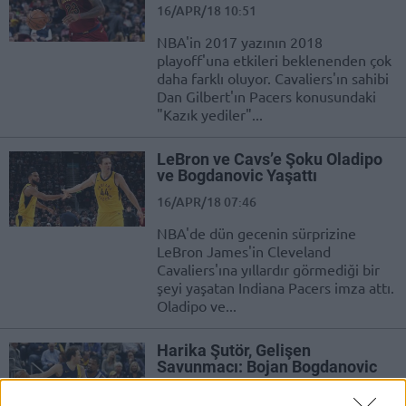
16/APR/18 10:51
NBA'in 2017 yazının 2018
playoff'una etkileri beklenenden çok
daha farklı oluyor. Cavaliers'ın sahibi
Dan Gilbert'ın Pacers konusundaki
"Kazık yediler"...
LeBron ve Cavs’e Şoku Oladipo
ve Bogdanovic Yaşattı
16/APR/18 07:46
NBA'de dün gecenin sürprizine
LeBron James'in Cleveland
Cavaliers'ına yıllardır görmediği bir
şeyi yaşatan Indiana Pacers imza attı.
Oladipo ve...
Harika Şutör, Gelişen
Savunmacı: Bojan Bogdanovic
10/APR/18 22:32