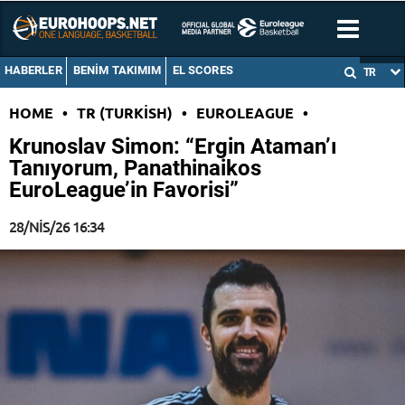
HABERLER
BENIM TAKIMIM
EL SCORES
TR
HOME
•
TR (TURKISH)
•
EUROLEAGUE
•
Krunoslav Simon: “Ergin Ataman’ı
Tanıyorum, Panathinaikos
EuroLeague’in Favorisi”
28/NIS/26 16:34