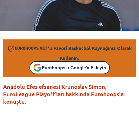
'u Favori Basketbol Kaynağınız Olarak
Kullanın.
Eurohoops'u Google'a Ekleyin
Anadolu Efes efsanesi Krunoslav Simon,
EuroLeague Playoff’ları hakkında Eurohoops’a
konuştu.