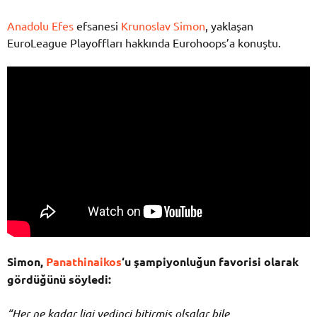
Anadolu Efes
efsanesi
Krunoslav Simon
, yaklaşan
EuroLeague Playoffları hakkında Eurohoops’a konuştu.
Simon,
Panathinaikos
‘u şampiyonluğun favorisi olarak
gördüğünü söyledi:
“Her ne kadar ligi yedinci bitirmiş olsalar bile