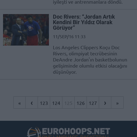
iyileşti ve antrenmanlara döndü.
Doc Rivers: “Jordan Artık
Kendini Bir Yıldız Olarak
Görüyor”
11/SEP/16 11:33
Los Angeles Clippers Koçu Doc
Rivers, olimpiyat tecrübesinin
DeAndre Jordan'ın basketbolunun
gelişiminde olumlu etkisi olacağını
düşünüyor.
‹
›
«
123
124
125
126
127
»