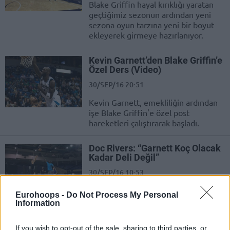
Blake Griffin hayal kırıklığı yaratan
geçtiğimiz sezonun ardından yeni
sezona oyun tarzına yeni bir boyut
ekleyerek girmeye hazırlanıyor.
Kevin Garnett’den Blake Griffin’e
Özel Ders (Video)
30/SEP/16 20:51
Kevin Garnett, emekliliğin ardından
işe Blake Griffin'e özel post
hareketleri çalıştırarak başladı.
Doc Rivers: “Garnett Koç Olacak
Kadar Deli Değil”
30/SEP/16 10:53
Geçtiğimiz günlerde basketbol
Eurohoops -
Do Not Process My Personal
kariyerini noktalama kararı alan Kevin
Information
Garnett, Los Angeles Clippers
antrenmanında görüldü.
If you wish to opt-out of the sale, sharing to third parties, or