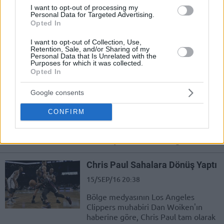
I want to opt-out of processing my
Tecrübeli forvet Dorell Wright,
Personal Data for Targeted Advertising.
Opted In
kariyerine Los Angeles Clippers'ta
devam edebilir.
I want to opt-out of Collection, Use,
Retention, Sale, and/or Sharing of my
Personal Data that Is Unrelated with the
Yazın Ardından: Los Angeles
Purposes for which it was collected.
Clippers
Opted In
17/SEP/16 10:53
Google consents
by Buğra Uzar/ info@eurohoops.net
NBA ekiplerinin yaz hamlelerine ve
CONFIRM
sonraki sezonki hedeflerine bakmayı
Los Angeles Clippers ile
sürdürüyoruz. Serideki diğer...
Chris Paul Sahalara Dönüş Yaptı
15/SEP/16 20:38
Bölge medyasının Los Angeles
Clippers muhabiri Dan Woiken'ın
haberine göre, Chris Paul tam olarak