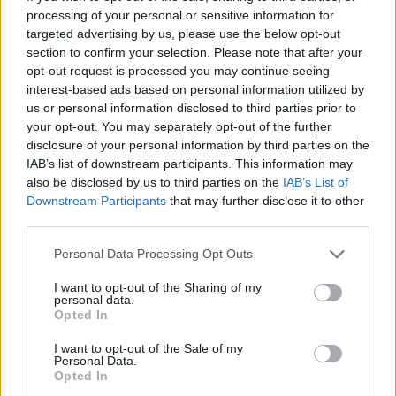
processing of your personal or sensitive information for
Blake Griffin Yazın Üç Sayılık
targeted advertising by us, please use the below opt-out
Atış Çalıştı
section to confirm your selection. Please note that after your
30/SEP/16 05:45
opt-out request is processed you may continue seeing
interest-based ads based on personal information utilized by
Los Angeles Clippers'ın süper yıldızı
us or personal information disclosed to third parties prior to
Blake Griffin, oyununa bir silah daha
your opt-out. You may separately opt-out of the further
eklemeye çalışıyor.
disclosure of your personal information by third parties on the
IAB’s list of downstream participants. This information may
Blake Griffin: “Özür Dilerim”
also be disclosed by us to third parties on the
IAB’s List of
Downstream Participants
that may further disclose it to other
24/SEP/16 16:04
third parties.
Los Angeles Clippers'ın yıldız
Please note that this website/app uses one or more Google
oyuncusu Blake Griffin, The Players
Personal Data Processing Opt Outs
services and may gather and store information including but
Tribune'de bir yazı kaleme alarak
geçtiğimiz yılki kötü geçen
not limited to your visit or usage behaviour. You may click to
I want to opt-out of the Sharing of my
personal data.
sezondan...
grant or deny consent to Google and its third-party tags to
Opted In
use your data for below specified purposes in below Google
consent section.
Dorell Wright Clippers’ın Kamp
I want to opt-out of the Sale of my
Personal Data.
Kadrosuna Dahil Oldu
Opted In
22/SEP/16 23:49