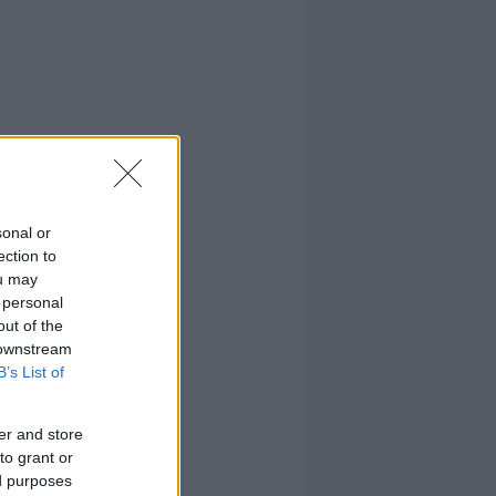
sonal or
ection to
ou may
 personal
out of the
 downstream
B’s List of
er and store
to grant or
ed purposes