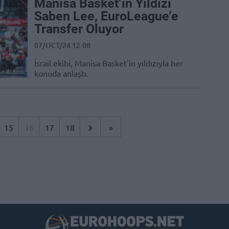
Manisa Basket’in Yıldızı
Saben Lee, EuroLeague’e
Transfer Oluyor
07/OCT/24 12:08
İsrail ekibi, Manisa Basket'in yıldızıyla her
konuda anlaştı.
›
15
16
17
18
»