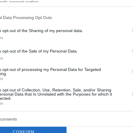
ogle consent section.
Basketbol Şampiyonlar
l Data Processing Opt Outs
Ligi’nde Manisa Basket,
FMP Deplasmanında
o opt-out of the Sharing of my personal data.
In
08/OCT/24 22:35
Basketbol Şampiyonlar Ligi'ndeki
o opt-out of the Sale of my Personal Data.
temsilcilerimizden Manisa Basket,
In
Belgrad deplasmanında.
to opt-out of processing my Personal Data for Targeted
ing.
Javon Freeman-Liberty,
In
Manisa Basket’ten Ayrılıp
o opt-out of Collection, Use, Retention, Sale, and/or Sharing
Chicago Bulls’un Yolunu
ersonal Data that Is Unrelated with the Purposes for which it
lected.
Tuttu
In
08/OCT/24 21:35
consents
Manisa Basket'te beklenen ayrılık
resmiyet kazandı.
CONFIRM