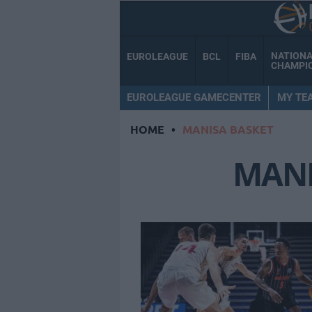
NATION
EUROLEAGUE
BCL
FIBA
CHAMPI
EUROLEAGUE GAMECENTER
MY TE
HOME
•
MANISA BASKET
MANI