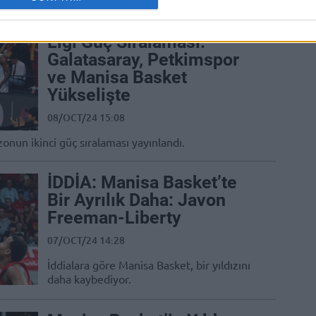
Basketbol Şampiyonlar
Ligi Güç Sıralaması:
Galatasaray, Petkimspor
ve Manisa Basket
Yükselişte
08/OCT/24 15:08
onun ikinci güç sıralaması yayınlandı.
İDDİA: Manisa Basket’te
Bir Ayrılık Daha: Javon
Freeman-Liberty
07/OCT/24 14:28
İddialara göre Manisa Basket, bir yıldızını
daha kaybediyor.