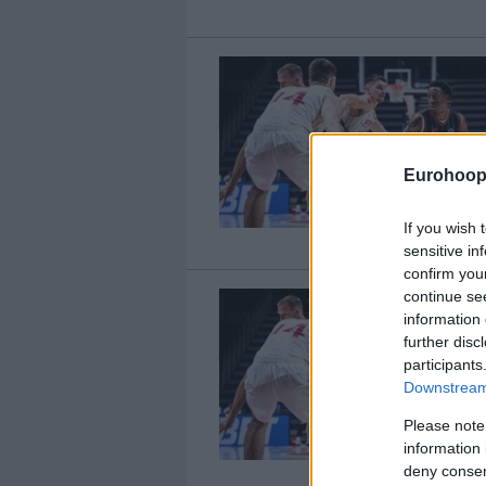
Eurohoop
If you wish 
sensitive in
confirm you
continue se
information 
further disc
participants
Downstream 
Please note
information 
deny consent