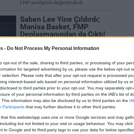
FMP yenilgisini değerlendirdi.
Saben Lee Yine Çıldırdı;
Manisa Basket, FMP
Deplasmanından da Çıktı!
09/OCT/24 22:03
s -
Do Not Process My Personal Information
Basketbol Şampiyonlar Ligi'nde
temsilcimiz Manisa Basket, FMP'ye
to opt-out of the sale, sharing to third parties, or processing of your per
konuk oldu.
formation for targeted advertising by us, please use the below opt-out s
r selection. Please note that after your opt-out request is processed y
Saben Lee scored 43
eing interest-based ads based on personal information utilized by us or
disclosed to third parties prior to your opt-out. You may separately opt-
points in his last game
losure of your personal information by third parties on the IAB’s list of
with Manisa Basket in
. This information may also be disclosed by us to third parties on the
IA
Belgrade
Participants
that may further disclose it to other third parties.
09/OCT/24 22:00
 that this website/app uses one or more Google services and may gath
including but not limited to your visit or usage behaviour. You may click 
The American guard is expected to join
 to Google and its third-party tags to use your data for below specifi
Maccabi Tel Aviv in the EuroLeague