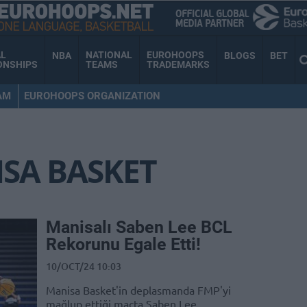
AL
NATIONAL
EUROHOOPS
NBA
BLOGS
BET
ONSHIPS
TEAMS
TRADEMARKS
AM
EUROHOOPS ORGANIZATION
SA BASKET
Manisalı Saben Lee BCL
Rekorunu Egale Etti!
10/OCT/24 10:03
Manisa Basket'in deplasmanda FMP'yi
mağlup ettiği maçta Saben Lee,