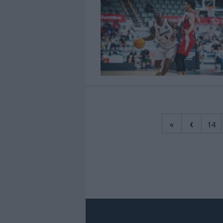
‹
«
14