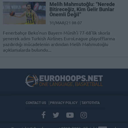
Melih Mahmutoğlu: “Nerede
Bitireceğiz, Kim Gelir Bunlar
Önemli Değil”
31/MAR/21 08:07
Fenerbahçe Beko'nun Bayern Münih'i 77-68'lik skorla
yenerek adını Turkish Airlines EuroLeague playofflarına
yazdırdığı mücadelenin ardından Melih Mahmutoğlu
açıklamalarda bulundu...
CONTACT US
PRIVACY POLICY
ΤΑΥΤΟΤΗΤΑ