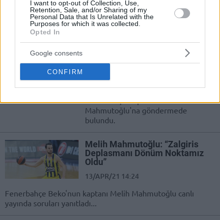
I want to opt-out of Collection, Use,
Retention, Sale, and/or Sharing of my
Fenerbahçe kaptanı Melih Mahmutoğlu'nun açıklamaları...
Personal Data that Is Unrelated with the
Purposes for which it was collected.
Opted In
CSKA Moskova’dan Melih
Mahmutoğlu’na Gönderme
Google consents
29/APR/21 16:39
CONFIRM
CSKA Moskova, Twitter hesabından
sürpriz bir paylaşım yaptı ve
Fenerbahçe Kaptanı Melih
Mahmutoğlu'na göndermede
bulundu.
Melih Mahmutoğlu: “Zalgiris
Deplasmanı Dönüm Noktamız
Oldu”
13/APR/21 14:24
Fenerbahçe Beko'nun kaptanı Melih Mahmutoğlu canlı
yayında soruları yanıtladı...