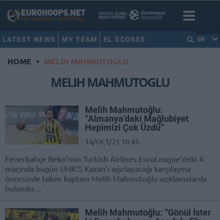
LATEST NEWS
MY TEAM
EL SCORES
EN
HOME
•
MELIH MAHMUTOGLU
MELIH MAHMUTOGLU
Melih Mahmutoğlu:
“Almanya’daki Mağlubiyet
Hepimizi Çok Üzdü”
14/OCT/21 10:45
Fenerbahçe Beko’nun Turkish Airlines EuroLeague’deki 4.
maçında bugün UNICS Kazan’ı ağırlayacağı karşılaşma
öncesinde takım kaptanı Melih Mahmutoğlu açıklamalarda
bulundu…
Melih Mahmutoğlu: “Gönül İster