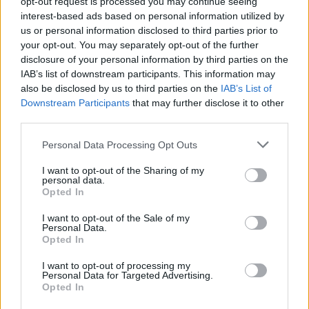
opt-out request is processed you may continue seeing
interest-based ads based on personal information utilized by
Anadolu Efes – Fenerbahçe
us or personal information disclosed to third parties prior to
Maçında Ortalık Karıştı: 8
your opt-out. You may separately opt-out of the further
Diskalifiye! (VIDEO)
disclosure of your personal information by third parties on the
IAB’s list of downstream participants. This information may
05/JUN/21 20:39
also be disclosed by us to third parties on the
IAB’s List of
Anadolu Efes - Fenerbahçe Beko maçında büyük gerginlik!
Downstream Participants
that may further disclose it to other
third parties.
Melih Mahmutoğlu: “Bu İşi
Please note that this website/app uses one or more Google
İstanbul’a Bırakmadan Finale
Personal Data Processing Opt Outs
services and may gather and store information including but
Kalmak İstiyoruz”
not limited to your visit or usage behaviour. You may click to
I want to opt-out of the Sharing of my
24/MAY/21 20:39
personal data.
grant or deny consent to Google and its third-party tags to
Opted In
use your data for below specified purposes in below Google
Pınar Karşıyaka deplasmanında kazanan Fenerbahçe
consent section.
Beko'da maçın yıldızı Melih Mahmutoğlu karşılaşmanın
I want to opt-out of the Sale of my
Personal Data.
ardından konuştu.
Opted In
Melih Mahmutoğlu: “Fenerbahçe
I want to opt-out of processing my
İçin Her Zaman Savaştım;
Personal Data for Targeted Advertising.
Devam Edeceğim”
Opted In
15/MAY/21 19:39