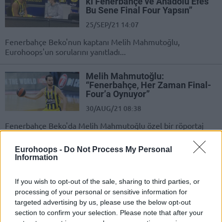
ki Fenerbahçe ve Anadolu Efes
Bu Sene Final Four Yapsın”
25/SEP/21 14:07
Fenerbahçe Beko'nun kaptanı Melih Mahmutoğlu,
Eurohoops'un sorularını yanıtladı...
Melih Mahmutoğlu:
“Fenerbahçe, Her Zaman Final-
Four’a Oynuyor”
30/AUG/21 08:38
Fenerbahçe Beko'da Melih Mahmutoğlu özel bir röportaj
verdi...
Eurohoops -
Do Not Process My Personal
Information
Anadolu Efes – Fenerbahçe
Maçındaki Arbedenin Cezaları
Açıklandı!
If you wish to opt-out of the sale, sharing to third parties, or
06/JUN/21 19:49
processing of your personal or sensitive information for
targeted advertising by us, please use the below opt-out
TBF, Anadolu Efes ve Fenerbahçe Beko'nun cezalarına karar
section to confirm your selection. Please note that after your
verdi!