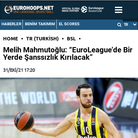
HABERLER
BENIM TAKIMIM
EL SCORES
TR
HOME
•
TR (TURKISH)
•
BSL
•
Melih Mahmutoğlu: “EuroLeague’de Bir
Yerde Şanssızlık Kırılacak”
31/EKI/21 17:20