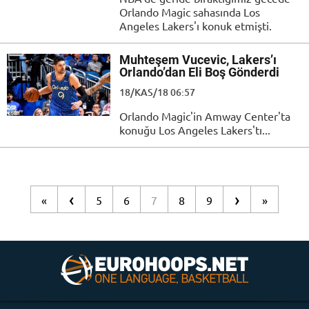
Orlando Magic sahasında Los
Angeles Lakers'ı konuk etmişti.
Muhteşem Vucevic, Lakers’ı
Orlando’dan Eli Boş Gönderdi
18/KAS/18 06:57
Orlando Magic'in Amway Center'ta
konuğu Los Angeles Lakers'tı...
‹
›
«
5
6
7
8
9
»