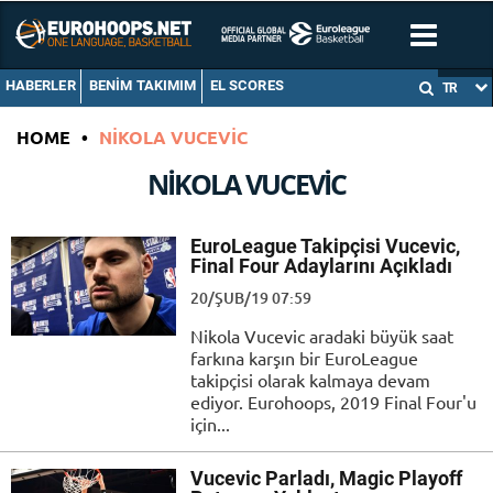
HABERLER
BENIM TAKIMIM
EL SCORES
TR
HOME
•
NIKOLA VUCEVIC
NIKOLA VUCEVIC
EuroLeague Takipçisi Vucevic,
Final Four Adaylarını Açıkladı
20/ŞUB/19 07:59
Nikola Vucevic aradaki büyük saat
farkına karşın bir EuroLeague
takipçisi olarak kalmaya devam
ediyor. Eurohoops, 2019 Final Four'u
için...
Vucevic Parladı, Magic Playoff