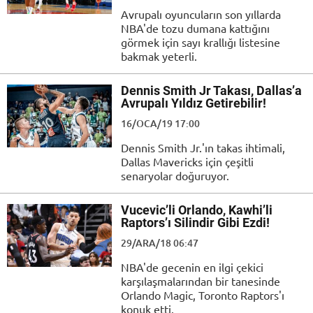
Avrupalı oyuncuların son yıllarda
NBA'de tozu dumana kattığını
görmek için sayı krallığı listesine
bakmak yeterli.
Dennis Smith Jr Takası, Dallas’a
Avrupalı Yıldız Getirebilir!
16/OCA/19 17:00
Dennis Smith Jr.'ın takas ihtimali,
Dallas Mavericks için çeşitli
senaryolar doğuruyor.
Vucevic’li Orlando, Kawhi’li
Raptors’ı Silindir Gibi Ezdi!
29/ARA/18 06:47
NBA'de gecenin en ilgi çekici
karşılaşmalarından bir tanesinde
Orlando Magic, Toronto Raptors'ı
konuk etti.