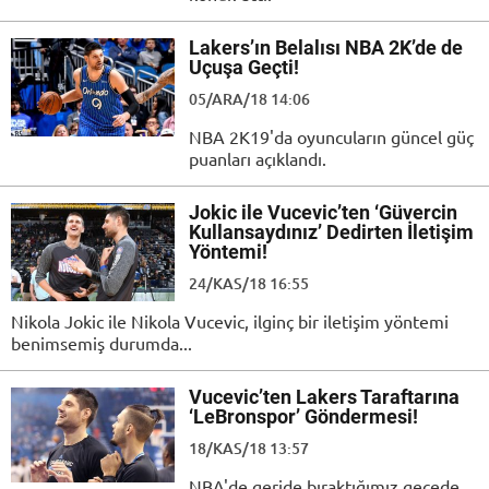
Lakers’ın Belalısı NBA 2K’de de
Uçuşa Geçti!
05/ARA/18 14:06
NBA 2K19'da oyuncuların güncel güç
puanları açıklandı.
Jokic ile Vucevic’ten ‘Güvercin
Kullansaydınız’ Dedirten İletişim
Yöntemi!
24/KAS/18 16:55
Nikola Jokic ile Nikola Vucevic, ilginç bir iletişim yöntemi
benimsemiş durumda...
Vucevic’ten Lakers Taraftarına
‘LeBronspor’ Göndermesi!
18/KAS/18 13:57
NBA'de geride bıraktığımız gecede