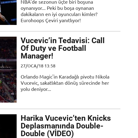
NBA'de sezonun üçte biri boşuna
oynanıyor... Peki bu boşa oynanan
dakikaların en iyi oyuncuları kimler?
Eurohoops Çeviri yanıtlıyor!
Vucevic’in Tedavisi: Call
Of Duty ve Football
Manager!
27/OCA/18 13:58
Orlando Magic'in Karadağlı pivotu Nikola
Vucevic, sakatlıktan dönüş sürecinde her
yolu deniyor...
Harika Vucevic’ten Knicks
Deplasmanında Double-
Double (VİDEO)