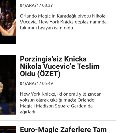
04/ARA/17 08:37
Orlando Magic'in Karadağlı pivotu Nikola
Vucevic, New York Knicks deplasmanında
takımını taşıyan isim oldu.
Porzingis’siz Knicks
Nikola Vucevic’e Teslim
Oldu (ÖZET)
04/ARA/17 05:49
New York Knicks, iki önemli yıldızından
yoksun olarak çıktığı maçta Orlando
Magic'i Madison Square Garden'da
ağırladı.
Euro-Magic Zaferlere Tam