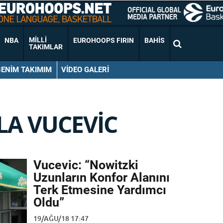
MILLI
NBA
EUROHOOPS FIRIN
BAHIS
TAKIMLAR
BENIM TAKIMIM
VIDEO GALERI
LA VUCEVIC
Vucevic: “Nowitzki
Uzunların Konfor Alanını
Terk Etmesine Yardımcı
Oldu”
19/AĞU/18 17:47