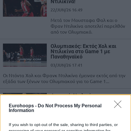
Ντιλικίνα!
22/JUN/26 16:49
Μετά τον Μουσταφα Φαλ και ο
Φραν Ντιλικίνα αποτελεί παρελθόν
από τον Ολυμπιακό.
Ολυμπιακός: Εκτός Χολ και
Ντιλικίνα στο Game 1 με
Παναθηναϊκό
03/JUN/26 17:41
Οι Ντόντα Χολ και Φρανκ Ντιλικίνα έμειναν εκτός από την
εξάδα των ξένων του Ολυμπιακού για το Game 1...
Φουρνιέ, Ντιλικίνα και
Γκομπέρ κλήθηκαν στη Γαλλία
για το “παράθυρο” της FIBA
Eurohoops -
Do Not Process My Personal
Information
22/MAY/26 15:51
Οι Εβάν Φουρνιέ και Φρανκ Ντιλικίνα του Ολυμπιακού
If you wish to opt-out of the sale, sharing to third parties, or
συμπεριλήφθηκαν στις κλήσεις της εθνικής Γαλλίας για το
processing of your personal or sensitive information for