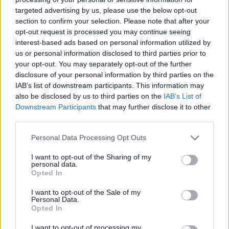
"παράθυρο" της FIBA...
targeted advertising by us, please use the below opt-out
section to confirm your selection. Please note that after your
opt-out request is processed you may continue seeing
Ολυμπιακός: Με Μόρις αντί
interest-based ads based on personal information utilized by
Ντιλικίνα στο Game 3 με
Μονακό
us or personal information disclosed to third parties prior to
your opt-out. You may separately opt-out of the further
05/MAY/26 18:16
disclosure of your personal information by third parties on the
Με τον Μόντε Μόρις αντί του Φρανκ Ντιλικίνα στη 12άδα
IAB’s list of downstream participants. This information may
του θα αγωνιστεί ο Ολυμπιακός απέναντι στη Μονακό.
also be disclosed by us to third parties on the
IAB’s List of
Downstream Participants
that may further disclose it to other
third parties.
Ολυμπιακός: Χωρίς Ντιλικίνα,
Φαλ, Μόρις με Μονακό
Please note that this website/app uses one or more Google
Personal Data Processing Opt Outs
28/APR/26 18:18
services and may gather and store information including but
not limited to your visit or usage behaviour. You may click to
I want to opt-out of the Sharing of my
Η δωδεκάδα του Ολυμπιακού για
personal data.
grant or deny consent to Google and its third-party tags to
την πρώτη αναμέτρηση απέναντι
Opted In
use your data for below specified purposes in below Google
στη Μονακό.
consent section.
I want to opt-out of the Sale of my
Personal Data.
Ολυμπιακός: Χωρίς Ντιλικίνα
Opted In
με Αρμάνι, εκτός για τους
Ιταλούς οι ΛεΝτέι,
I want to opt-out of processing my