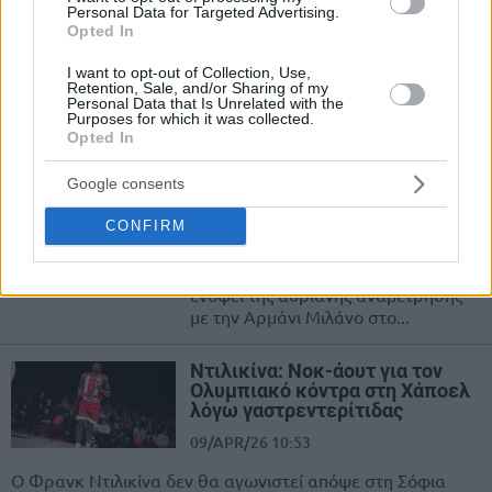
Personal Data for Targeted Advertising.
Γκούντουριτς
Opted In
16/APR/26 19:12
I want to opt-out of Collection, Use,
Με απόντα τον Φρανκ Ντιλικίνα θα αντιμετωπίσει ο
Retention, Sale, and/or Sharing of my
Personal Data that Is Unrelated with the
Ολυμπιακός την Αρμάνι Μιλάνο στο ΣΕΦ (21:15).
Purposes for which it was collected.
Opted In
Ολυμπιακός: Χωρίς Τζόουνς &
Μόρις κόντρα στην Αρμάνι
Google consents
15/APR/26 11:47
CONFIRM
Δύο παίκτες δεν θα βρίσκονται στη
διάθεση του Γιώργου Μπαρτζώκα
ενόψει της αυριανής αναμέτρησης
με την Αρμάνι Μιλάνο στο...
Ντιλικίνα: Νοκ-άουτ για τον
Ολυμπιακό κόντρα στη Χάποελ
λόγω γαστρεντερίτιδας
09/APR/26 10:53
Ο Φρανκ Ντιλικίνα δεν θα αγωνιστεί απόψε στη Σόφια