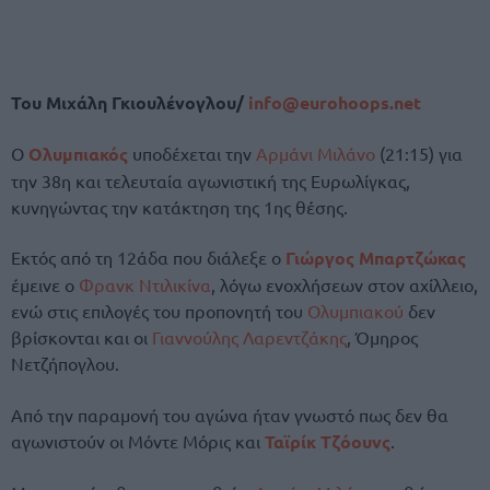
Του Μιχάλη Γκιουλένογλου/
info@eurohoops.net
Ο
Ολυμπιακός
υποδέχεται την
Αρμάνι Μιλάνο
(21:15) για
την 38η και τελευταία αγωνιστική της Ευρωλίγκας,
κυνηγώντας την κατάκτηση της 1ης θέσης.
Εκτός από τη 12άδα που διάλεξε ο
Γιώργος Μπαρτζώκας
έμεινε ο
Φρανκ Ντιλικίνα
, λόγω ενοχλήσεων στον αχίλλειο,
ενώ στις επιλογές του προπονητή του
Ολυμπιακού
δεν
βρίσκονται και οι
Γιαννούλης Λαρεντζάκης
, Όμηρος
Νετζήπογλου.
Από την παραμονή του αγώνα ήταν γνωστό πως δεν θα
αγωνιστούν οι Μόντε Μόρις και
Ταϊρίκ Τζόουνς
.