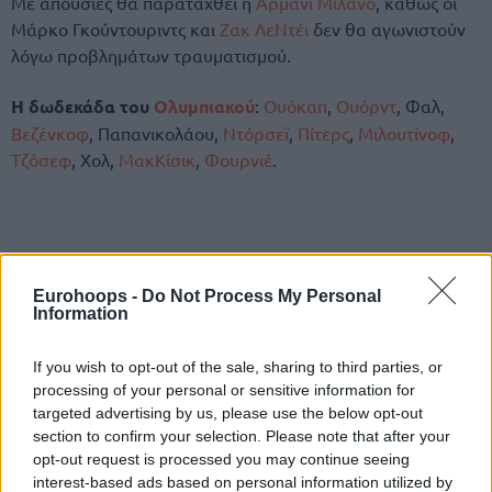
Με απουσίες θα παραταχθεί η
Αρμάνι Μιλάνο
, καθώς οι
Μάρκο Γκούντουριντς και
Ζακ ΛεΝτέι
δεν θα αγωνιστούν
λόγω προβλημάτων τραυματισμού.
Η δωδεκάδα του
Ολυμπιακού
:
Ουόκαπ
,
Ουόρντ
, Φαλ,
Βεζένκοφ
, Παπανικολάου,
Ντόρσεϊ
,
Πίτερς
,
Μιλουτίνοφ
,
Τζόσεφ
, Χολ,
ΜακΚίσικ
,
Φουρνιέ
.
Eurohoops -
Do Not Process My Personal
Information
If you wish to opt-out of the sale, sharing to third parties, or
processing of your personal or sensitive information for
targeted advertising by us, please use the below opt-out
section to confirm your selection. Please note that after your
opt-out request is processed you may continue seeing
interest-based ads based on personal information utilized by