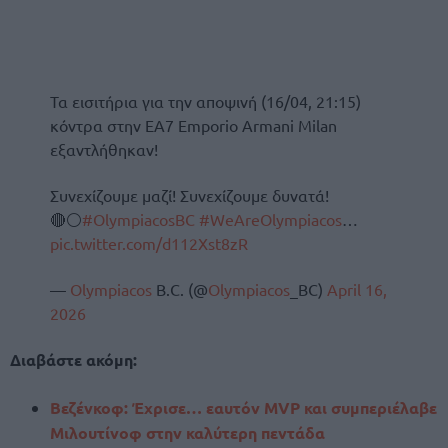
Τα εισιτήρια για την αποψινή (16/04, 21:15)
κόντρα στην EA7 Emporio Armani Milan
εξαντλήθηκαν!
Συνεχίζουμε μαζί! Συνεχίζουμε δυνατά!
🔴⚪
#OlympiacosBC
#WeAreOlympiacos
…
pic.twitter.com/d112Xst8zR
—
Olympiacos
B.C. (@
Olympiacos
_BC)
April 16,
2026
Διαβάστε ακόμη:
Βεζένκοφ: Έχρισε… εαυτόν MVP και συμπεριέλαβε
Μιλουτίνοφ στην καλύτερη πεντάδα