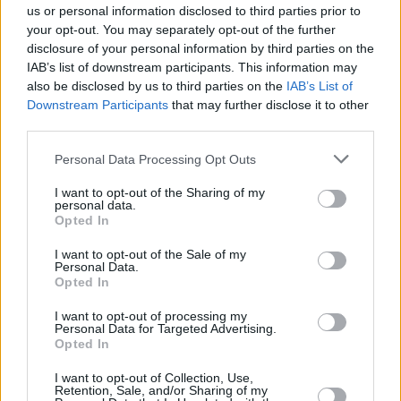
us or personal information disclosed to third parties prior to
your opt-out. You may separately opt-out of the further
disclosure of your personal information by third parties on the
IAB’s list of downstream participants. This information may
also be disclosed by us to third parties on the
IAB’s List of
Downstream Participants
that may further disclose it to other
third parties.
Please note that this website/app uses one or more Google
Personal Data Processing Opt Outs
services and may gather and store information including but
not limited to your visit or usage behaviour. You may click to
I want to opt-out of the Sharing of my
personal data.
grant or deny consent to Google and its third-party tags to
Opted In
use your data for below specified purposes in below Google
consent section.
I want to opt-out of the Sale of my
Personal Data.
Opted In
I want to opt-out of processing my
Personal Data for Targeted Advertising.
Opted In
Η δωδεκάδα της Αρμάνι Μιλάνο
: Μάνιον,
Έλις
, Μπούκερ,
I want to opt-out of Collection, Use,
Retention, Sale, and/or Sharing of my
Τονούτ, Μπολμάρο, Μπρουκς, Ρίτσι, Ντιόπ, Σιλντς, Νίμπο,