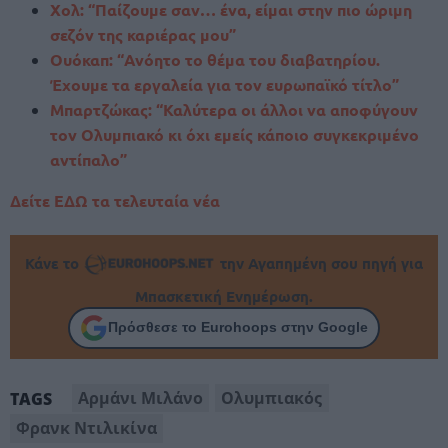
Χολ: “Παίζουμε σαν… ένα, είμαι στην πιο ώριμη
σεζόν της καριέρας μου”
Ουόκαπ: “Ανόητο το θέμα του διαβατηρίου.
Έχουμε τα εργαλεία για τον ευρωπαϊκό τίτλο”
Μπαρτζώκας: “Καλύτερα οι άλλοι να αποφύγουν
τον Ολυμπιακό κι όχι εμείς κάποιο συγκεκριμένο
αντίπαλο”
Δείτε ΕΔΩ τα τελευταία νέα
Κάνε το
την Αγαπημένη σου πηγή για
Μπασκετική Ενημέρωση.
Πρόσθεσε το Eurohoops στην Google
Αρμάνι Μιλάνο
Ολυμπιακός
TAGS
Φρανκ Ντιλικίνα