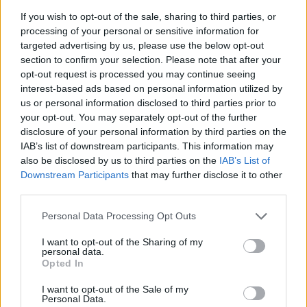
Τα καλύτερα είχε να πει για τον Ολυμπιακό ο προπονητής
If you wish to opt-out of the sale, sharing to third parties, or
της Βίρτους Μπολόνια, Ντούσκο Ιβάνοβιτς, ομοίως ο
processing of your personal or sensitive information for
Νικόλα Ακέλε.
targeted advertising by us, please use the below opt-out
section to confirm your selection. Please note that after your
Τζέρεμι Έβανς στο Eurohoops:
opt-out request is processed you may continue seeing
“Δεν τα έβαζες με τον
interest-based ads based on personal information utilized by
Ιβάνοβιτς!”
us or personal information disclosed to third parties prior to
09/NOV/25 09:19
your opt-out. You may separately opt-out of the further
disclosure of your personal information by third parties on the
Ο φόργουορντ της Μυκόνου και άλλοτε παίκτης του
IAB’s list of downstream participants. This information may
Παναθηναϊκού, θυμάται τους οπαδούς των "πράσινων",
also be disclosed by us to third parties on the
IAB’s List of
θέλει να... ξεχάσει τα καψώνια...
Downstream Participants
that may further disclose it to other
third parties.
Ιβάνοβιτς για Παναθηναϊκό:
“Παίζουμε ίσως με την
Please note that this website/app uses one or more Google
Personal Data Processing Opt Outs
καλύτερη ομάδα αυτής της
services and may gather and store information including but
Ευρωλίγκας”
not limited to your visit or usage behaviour. You may click to
I want to opt-out of the Sharing of my
personal data.
grant or deny consent to Google and its third-party tags to
23/OCT/25 15:15
Opted In
use your data for below specified purposes in below Google
Ο Ντούσκο Ιβάνοβιτς για την πορεία της Βίρτους και το
consent section.
I want to opt-out of the Sale of my
ματς με τον Παναθηναϊκό στην Μπολόνια.
Personal Data.