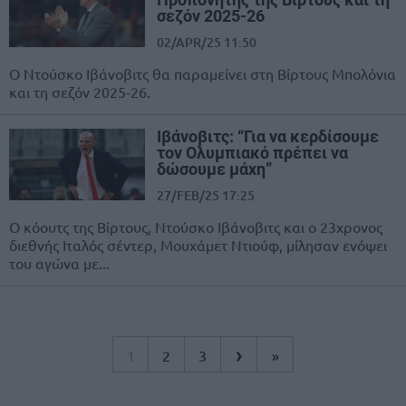
σεζόν 2025-26
02/APR/25 11:50
Ο Ντούσκο Ιβάνοβιτς θα παραμείνει στη Βίρτους Μπολόνια
και τη σεζόν 2025-26.
Ιβάνοβιτς: “Για να κερδίσουμε
τον Ολυμπιακό πρέπει να
δώσουμε μάχη”
27/FEB/25 17:25
Ο κόουτς της Βίρτους, Ντούσκο Ιβάνοβιτς και ο 23χρονος
διεθνής Ιταλός σέντερ, Μουχάμετ Ντιούφ, μίλησαν ενόψει
του αγώνα με...
›
1
2
3
»