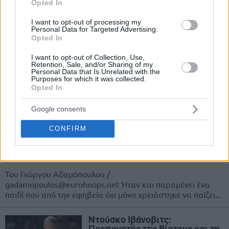
Opted In
Βιλντόζα: “Αυτή τη φορά
I want to opt-out of processing my
επέλεξα εγώ να παίξω για τον
Personal Data for Targeted Advertising.
Ιβάνοβιτς γιατί…”
Opted In
23/SEP/25 18:17
I want to opt-out of Collection, Use,
Retention, Sale, and/or Sharing of my
Ο Λούκα Βιλντόζα μίλησε για τη σχέση με τον Ντούσκο
Personal Data that Is Unrelated with the
Ιβάνοβιτς, οι οποίοι αντάμωσαν ξανά στη Βίρτους
Purposes for which it was collected.
Opted In
Μπολόνια.
Google consents
Μιχάλης Λούντζης στο
Eurohoops: “Εκνευρίζομαι όταν
CONFIRM
ακούω ότι παίζουμε λόγω του
ελληνικού διαβατηρίου”
22/SEP/25 14:04
Του Γιώργου Αδαμόπουλου /
gadamopoulos@eurohoops.net Ήταν και παραμένει ένα
παιδί που από την εφηβεία όχι μόνο χρειάστηκε να παίζει...
Ντούσκο Ιβάνοβιτς:
Προπονητής της Βίρτους και τη